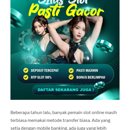
Beberapa tahun lalu, banyak pemain slot online masih
terbiasa memakai metode transfer biasa. Ada yang
setia dengan mobile banking, ada juga yang lebih