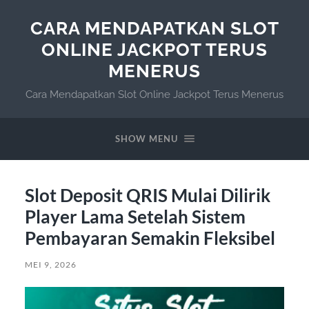
CARA MENDAPATKAN SLOT
ONLINE JACKPOT TERUS
MENERUS
Cara Mendapatkan Slot Online Jackpot Terus Menerus
SHOW MENU
Slot Deposit QRIS Mulai Dilirik
Player Lama Setelah Sistem
Pembayaran Semakin Fleksibel
MEI 9, 2026