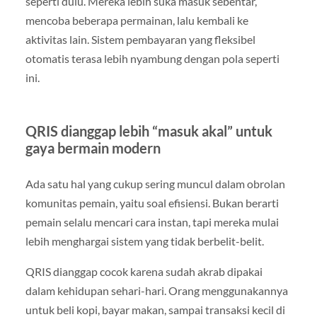
seperti dulu. Mereka lebih suka masuk sebentar,
mencoba beberapa permainan, lalu kembali ke
aktivitas lain. Sistem pembayaran yang fleksibel
otomatis terasa lebih nyambung dengan pola seperti
ini.
QRIS dianggap lebih “masuk akal” untuk
gaya bermain modern
Ada satu hal yang cukup sering muncul dalam obrolan
komunitas pemain, yaitu soal efisiensi. Bukan berarti
pemain selalu mencari cara instan, tapi mereka mulai
lebih menghargai sistem yang tidak berbelit-belit.
QRIS dianggap cocok karena sudah akrab dipakai
dalam kehidupan sehari-hari. Orang menggunakannya
untuk beli kopi, bayar makan, sampai transaksi kecil di