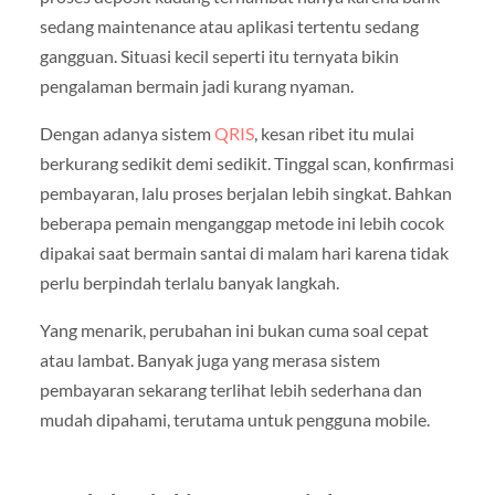
sedang maintenance atau aplikasi tertentu sedang
gangguan. Situasi kecil seperti itu ternyata bikin
pengalaman bermain jadi kurang nyaman.
Dengan adanya sistem
QRIS
, kesan ribet itu mulai
berkurang sedikit demi sedikit. Tinggal scan, konfirmasi
pembayaran, lalu proses berjalan lebih singkat. Bahkan
beberapa pemain menganggap metode ini lebih cocok
dipakai saat bermain santai di malam hari karena tidak
perlu berpindah terlalu banyak langkah.
Yang menarik, perubahan ini bukan cuma soal cepat
atau lambat. Banyak juga yang merasa sistem
pembayaran sekarang terlihat lebih sederhana dan
mudah dipahami, terutama untuk pengguna mobile.