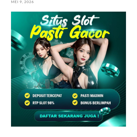
MEI 9, 2026