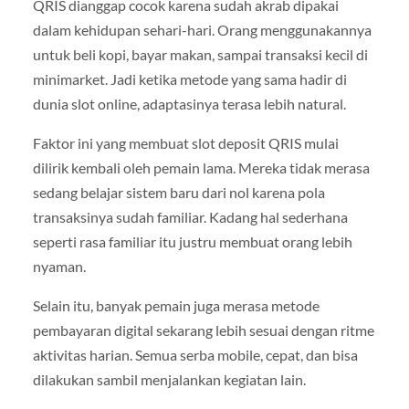
QRIS dianggap cocok karena sudah akrab dipakai
dalam kehidupan sehari-hari. Orang menggunakannya
untuk beli kopi, bayar makan, sampai transaksi kecil di
minimarket. Jadi ketika metode yang sama hadir di
dunia slot online, adaptasinya terasa lebih natural.
Faktor ini yang membuat slot deposit QRIS mulai
dilirik kembali oleh pemain lama. Mereka tidak merasa
sedang belajar sistem baru dari nol karena pola
transaksinya sudah familiar. Kadang hal sederhana
seperti rasa familiar itu justru membuat orang lebih
nyaman.
Selain itu, banyak pemain juga merasa metode
pembayaran digital sekarang lebih sesuai dengan ritme
aktivitas harian. Semua serba mobile, cepat, dan bisa
dilakukan sambil menjalankan kegiatan lain.