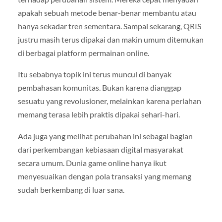
apakah sebuah metode benar-benar membantu atau
hanya sekadar tren sementara. Sampai sekarang, QRIS
justru masih terus dipakai dan makin umum ditemukan
di berbagai platform permainan online.
Itu sebabnya topik ini terus muncul di banyak
pembahasan komunitas. Bukan karena dianggap
sesuatu yang revolusioner, melainkan karena perlahan
memang terasa lebih praktis dipakai sehari-hari.
Ada juga yang melihat perubahan ini sebagai bagian
dari perkembangan kebiasaan digital masyarakat
secara umum. Dunia game online hanya ikut
menyesuaikan dengan pola transaksi yang memang
sudah berkembang di luar sana.