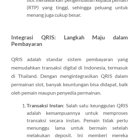
(RTP) yang tinggi, sehingga peluang untuk
menang juga cukup besar.
Integrasi QRIS: Langkah Maju dalam
Pembayaran
QRIS adalah standar sistem pembayaran yang
memudahkan transaksi digital di Indonesia, termasuk
di Thailand. Dengan mengintegrasikan QRIS dalam
permainan slot, banyak keuntungan bisa didapat, baik
oleh pemain maupun penyedia permainan.
Transaksi Instan
: Salah satu keunggulan QRIS
adalah kemampuannya untuk memproses
transaksi secara instan. Pemain tidak perlu
menunggu lama untuk bermain setelah
melakukan deposit. Ini memberi mereka