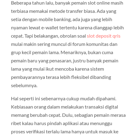
Beberapa tahun lalu, banyak pemain slot online masih
terbiasa memakai metode transfer biasa. Ada yang
setia dengan mobile banking, ada juga yang lebih
nyaman lewat e-wallet tertentu karena dianggap lebih
cepat. Tapi belakangan, obrolan soal
slot deposit qris
mulai makin sering muncul di forum komunitas dan
grup kecil pemain lama. Menariknya, bukan cuma
pemain baru yang penasaran, justru banyak pemain
lama yang mulai ikut mencoba karena sistem
pembayarannya terasa lebih fleksibel dibanding
sebelumnya.
Hal seperti ini sebenarnya cukup mudah dipahami.
Kebiasaan orang dalam melakukan transaksi digital
memang berubah cepat. Dulu, sebagian pemain merasa
ribet kalau harus pindah aplikasi atau menunggu
proses verifikasi terlalu lama hanya untuk masuk ke