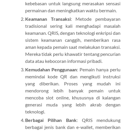
kebebasan untuk langsung merasakan sensasi
permainan dan meningkatkan waktu bermain.
Keamanan Transaksi
: Metode pembayaran
tradisional sering kali menghadapi masalah
keamanan. QRIS, dengan teknologi enkripsi dan
sistem keamanan canggih, memberikan rasa
aman kepada pemain saat melakukan transaksi.
Mereka tidak perlu khawatir tentang pencurian
data atau kebocoran informasi pribadi.
Kemudahan Penggunaan
: Pemain hanya perlu
memindai kode QR dan mengikuti instruksi
yang diberikan. Proses yang mudah ini
mendorong lebih banyak pemain untuk
mencoba slot online, khususnya di kalangan
generasi muda yang lebih akrab dengan
teknologi.
Berbagai Pilihan Bank
: QRIS mendukung
berbagai jenis bank dan e-wallet, memberikan