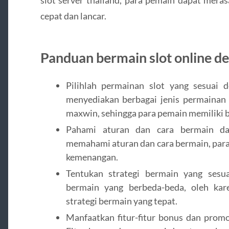
cepat dan lancar.
Panduan bermain slot online d
Pilihlah permainan slot yang sesuai 
menyediakan berbagai jenis permainan s
maxwin, sehingga para pemain memiliki ba
Pahami aturan dan cara bermain dar
memahami aturan dan cara bermain, par
kemenangan.
Tentukan strategi bermain yang sesua
bermain yang berbeda-beda, oleh kar
strategi bermain yang tepat.
Manfaatkan fitur-fitur bonus dan promo