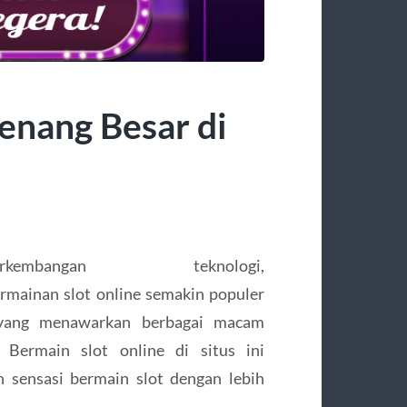
Menang Besar di
bangan teknologi,
rmainan slot online semakin populer
s yang menawarkan berbagai macam
 Bermain slot online di situs ini
sensasi bermain slot dengan lebih