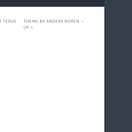
T TERUS
THEME BY
ANDERS NORÉN
—
UP ↑