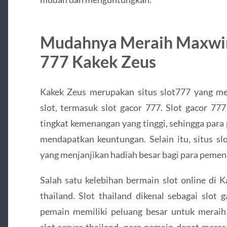
Mudahnya Meraih Maxwin 
777 Kakek Zeus
Kakek Zeus merupakan situs slot777 yang me
slot, termasuk slot gacor 777. Slot gacor 77
tingkat kemenangan yang tinggi, sehingga para
mendapatkan keuntungan. Selain itu, situs s
yang menjanjikan hadiah besar bagi para pemen
Salah satu kelebihan bermain slot online di 
thailand. Slot thailand dikenal sebagai slot
pemain memiliki peluang besar untuk mera
slot server thailand, para pemain dapat meras