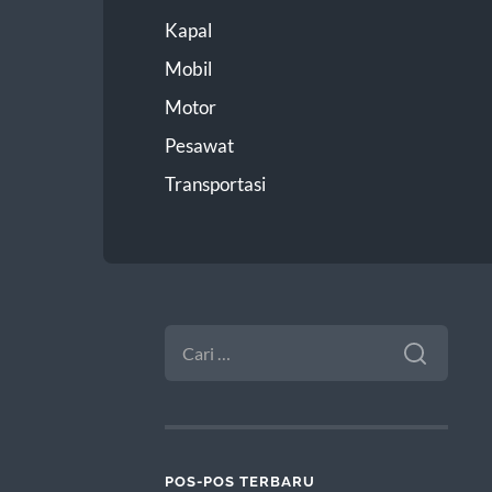
Kapal
Mobil
Motor
Pesawat
Transportasi
CARI
UNTUK:
POS-POS TERBARU