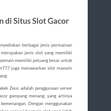
di Situs Slot Gacor
nyediakan berbagai jenis permainan
7 merupakan jenis slot yang memiliki
 pemain memiliki peluang besar untuk
lot777 juga menawarkan slot maxwin
ang.
Kakek Zeus adalah penggunaan server
 gacor gampang menang, yang artinya
ih kemenangan. Dengan menggunakan
akan sensasi bermain slot yang lebih