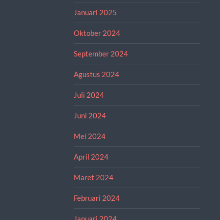
Januari 2025
Oktober 2024
September 2024
Agustus 2024
Juli 2024
Juni 2024
Mei 2024
April 2024
Maret 2024
Februari 2024
Januari 2024