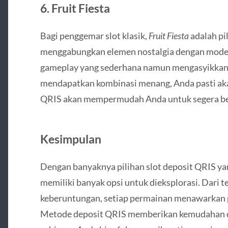
6.
Fruit Fiesta
Bagi penggemar slot klasik,
Fruit Fiesta
adalah pil
menggabungkan elemen nostalgia dengan moder
gameplay yang sederhana namun mengasyikkan
mendapatkan kombinasi menang, Anda pasti akan
QRIS akan mempermudah Anda untuk segera b
Kesimpulan
Dengan banyaknya pilihan slot deposit QRIS yan
memiliki banyak opsi untuk dieksplorasi. Dari 
keberuntungan, setiap permainan menawarkan p
Metode deposit QRIS memberikan kemudahan da