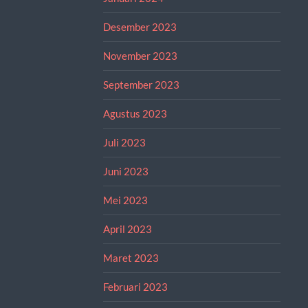
Desember 2023
November 2023
September 2023
Agustus 2023
Juli 2023
Juni 2023
Mei 2023
April 2023
Maret 2023
Februari 2023