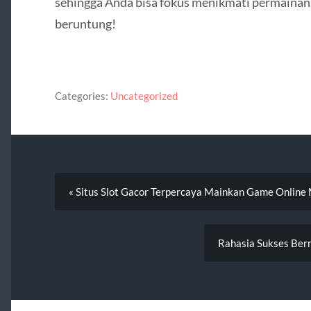
sehingga Anda bisa fokus menikmati permainan
beruntung!
Categories:
Uncategorized
« Situs Slot Gacor Terpercaya Mainkan Game Online
Rahasia Sukses Berm