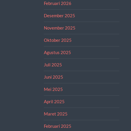
Februari 2026
Desember 2025
November 2025
Oktober 2025
Agustus 2025
Juli 2025
Juni 2025
Mei 2025
April 2025
Maret 2025
Februari 2025