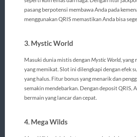
seperti koin emas dan naga. Dengan fitur jackpo
pasang berpotensi membawa Anda pada kemenan
menggunakan QRIS memastikan Anda bisa seger
3.
Mystic World
Masuki dunia mistis dengan
Mystic World
, yang
yang memikat. Slot ini dilengkapi dengan efek 
yang halus. Fitur bonus yang menarik dan pen
semakin mendebarkan. Dengan deposit QRIS, 
bermain yang lancar dan cepat.
4.
Mega Wilds