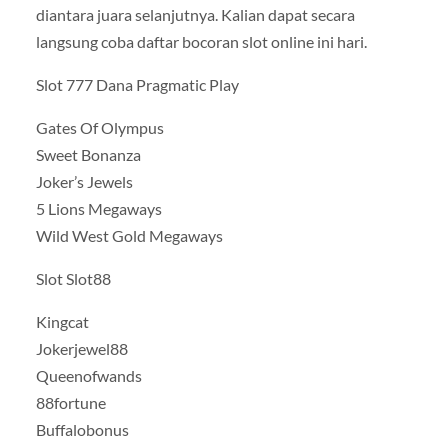
diantara juara selanjutnya. Kalian dapat secara
langsung coba daftar bocoran slot online ini hari.
Slot 777 Dana Pragmatic Play
Gates Of Olympus
Sweet Bonanza
Joker’s Jewels
5 Lions Megaways
Wild West Gold Megaways
Slot Slot88
Kingcat
Jokerjewel88
Queenofwands
88fortune
Buffalobonus