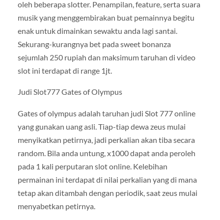
oleh beberapa slotter. Penampilan, feature, serta suara
musik yang menggembirakan buat pemainnya begitu
enak untuk dimainkan sewaktu anda lagi santai.
Sekurang-kurangnya bet pada sweet bonanza
sejumlah 250 rupiah dan maksimum taruhan di video
slot ini terdapat di range 1jt.
Judi Slot777 Gates of Olympus
Gates of olympus adalah taruhan judi Slot 777 online
yang gunakan uang asli. Tiap-tiap dewa zeus mulai
menyikatkan petirnya, jadi perkalian akan tiba secara
random. Bila anda untung, x1000 dapat anda peroleh
pada 1 kali perputaran slot online. Kelebihan
permainan ini terdapat di nilai perkalian yang di mana
tetap akan ditambah dengan periodik, saat zeus mulai
menyabetkan petirnya.