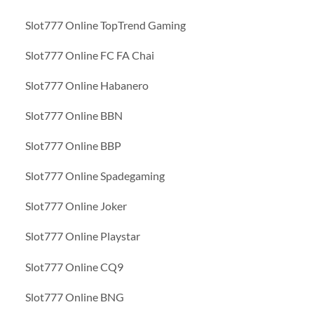
Slot777 Online TopTrend Gaming
Slot777 Online FC FA Chai
Slot777 Online Habanero
Slot777 Online BBN
Slot777 Online BBP
Slot777 Online Spadegaming
Slot777 Online Joker
Slot777 Online Playstar
Slot777 Online CQ9
Slot777 Online BNG