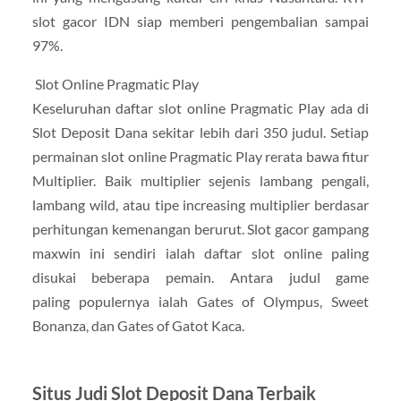
slot gacor IDN siap memberi pengembalian sampai
97%.
Slot Online Pragmatic Play
Keseluruhan daftar slot online Pragmatic Play ada di
Slot Deposit Dana sekitar lebih dari 350 judul. Setiap
permainan slot online Pragmatic Play rerata bawa fitur
Multiplier. Baik multiplier sejenis lambang pengali,
lambang wild, atau tipe increasing multiplier berdasar
perhitungan kemenangan berurut. Slot gacor gampang
maxwin ini sendiri ialah daftar slot online paling
disukai beberapa pemain. Antara judul game
paling populernya ialah Gates of Olympus, Sweet
Bonanza, dan Gates of Gatot Kaca.
Situs Judi Slot Deposit Dana Terbaik