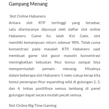
Gampang Menang
Slot Online Habanero
Antara slot RTP tertinggi yang tersebar,
satu diantaranya dipunyai oleh daftar slot online
Habanero. Game itu ialah Koi Gate, slot
memiliki kemampuan return sebesar 98%. Tidak cuma
konsentrasi pada masalah RTP, Habanero saat
membuat game slot gacor maxwin konsentrasi
meningkatkan kekuatan fitur bonus sampai bisa
mempermudah pemain menang. Misalnya
dalam beberapa slot Habanero 5 reels cukup kerap kita
temui penerapan fitur expanding wild di gulungan 2, 3,
dan 4. Imbas positifnya semua lambang di panel
gulungan dapat secara mudah pecah semua.
Slot Online Big Time Gaming