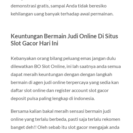
demonstrasi gratis, sampai Anda tidak beresiko
kehilangan uang banyak terhadap awal permainan.
Keuntungan Bermain Judi Online Di Situs
Slot Gacor Hari Ini
Kebanyakan orang bilang peluang emas jangan dulu
dilewatkan BO Slot Online, ini lah saatnya anda semua
dapat meraih keuntungan dengan dengan langkah
bermain di agen judi online terpercaya yang sedia kan
daftar slot online dan register account slot gacor
deposit pulsa paling lengkap di indonesia.
Bersama kalian bakal meraih sensasi bermain judi
online yang terlalu berbeda, pasti saja terlalu rekomen
banget deh!! Oleh sebab itu slot gacor mengajak anda