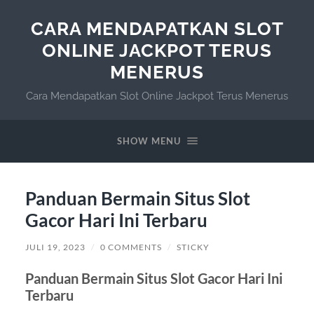
CARA MENDAPATKAN SLOT
ONLINE JACKPOT TERUS
MENERUS
Cara Mendapatkan Slot Online Jackpot Terus Menerus
SHOW MENU
Panduan Bermain Situs Slot
Gacor Hari Ini Terbaru
JULI 19, 2023
/
0 COMMENTS
/
STICKY
Panduan Bermain Situs Slot Gacor Hari Ini
Terbaru