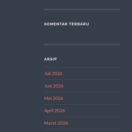
KOMENTAR TERBARU
ARSIP
Juli 2026
Juni 2026
Mei 2026
April 2026
Maret 2026