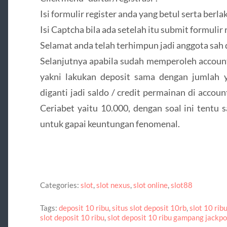
Isi formulir register anda yang betul serta berla
Isi Captcha bila ada setelah itu submit formulir r
Selamat anda telah terhimpun jadi anggota sah 
Selanjutnya apabila sudah memperoleh account 
yakni lakukan deposit sama dengan jumlah 
diganti jadi saldo / credit permainan di accou
Ceriabet yaitu 10.000, dengan soal ini tentu
untuk gapai keuntungan fenomenal.
Categories:
slot
,
slot nexus
,
slot online
,
slot88
Tags:
deposit 10 ribu
,
situs slot deposit 10rb
,
slot 10 rib
slot deposit 10 ribu
,
slot deposit 10 ribu gampang jackpo