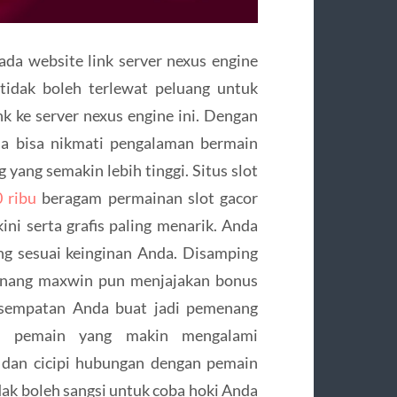
da website link server nexus engine
, tidak boleh terlewat peluang untuk
nk ke server nexus engine ini. Dengan
da bisa nikmati pengalaman bermain
ang semakin lebih tinggi. Situs slot
0 ribu
beragam permainan slot gacor
ini serta grafis paling menarik. Anda
ng sesuai keinginan Anda. Disamping
menang maxwin pun menjajakan bonus
kesempatan Anda buat jadi pemenang
si pemain yang makin mengalami
i dan cicipi hubungan dengan pemain
idak boleh sangsi untuk coba hoki Anda