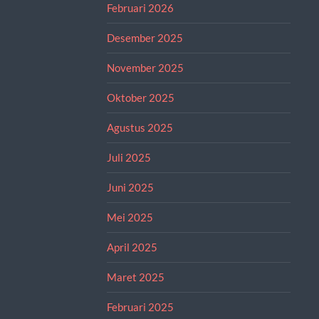
Februari 2026
Desember 2025
November 2025
Oktober 2025
Agustus 2025
Juli 2025
Juni 2025
Mei 2025
April 2025
Maret 2025
Februari 2025