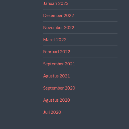
Januari 2023
Desember 2022
November 2022
Maret 2022
Februari 2022
September 2021
Agustus 2021
September 2020
Agustus 2020
Juli 2020