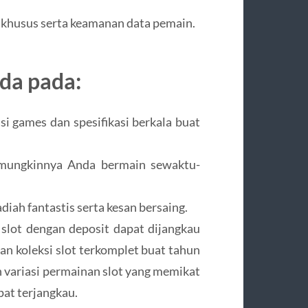
 khusus serta keamanan data pemain.
da pada:
 games dan spesifikasi berkala buat
emungkinnya Anda bermain sewaktu-
iah fantastis serta kesan bersaing.
slot dengan deposit dapat dijangkau
an koleksi slot terkomplet buat tahun
variasi permainan slot yang memikat
pat terjangkau.