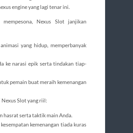
xus engine yang lagi tenar ini.
ng mempesona, Nexus Slot janjikan
animasi yang hidup, memperbanyak
 ke narasi epik serta tindakan tiap-
untuk pemain buat meraih kemenangan
exus Slot yang riil:
 hasrat serta taktik main Anda.
 kesempatan kemenangan tiada kuras