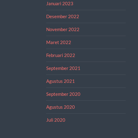
Januari 2023
Desember 2022
November 2022
Maret 2022
Februari 2022
September 2021
Agustus 2021
September 2020
Agustus 2020
Juli 2020