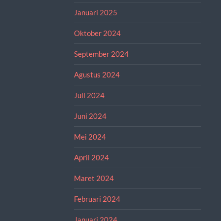
Januari 2025
Oktober 2024
September 2024
Agustus 2024
Juli 2024
Juni 2024
Mei 2024
April 2024
Maret 2024
Februari 2024
Januari 2024