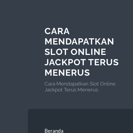
CARA
MENDAPATKAN
SLOT ONLINE
JACKPOT TERUS
MENERUS
Cara Mendapatkan Slot Online
Jackpot Terus Menerus
Beranda