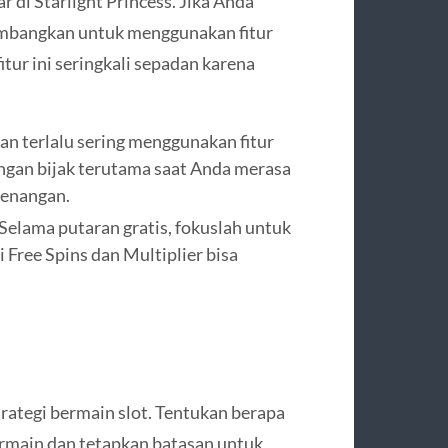
 di Starlight Princess. Jika Anda
timbangkan untuk menggunakan fitur
tur ini seringkali sepadan karena
an terlalu sering menggunakan fitur
engan bijak terutama saat Anda merasa
menangan.
Selama putaran gratis, fokuslah untuk
Free Spins dan Multiplier bisa
rategi bermain slot. Tentukan berapa
rmain dan tetapkan batasan untuk