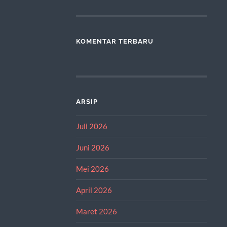
KOMENTAR TERBARU
ARSIP
Juli 2026
Juni 2026
Mei 2026
April 2026
Maret 2026