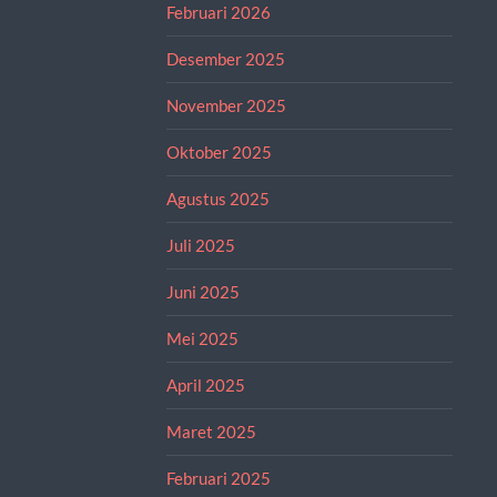
Februari 2026
Desember 2025
November 2025
Oktober 2025
Agustus 2025
Juli 2025
Juni 2025
Mei 2025
April 2025
Maret 2025
Februari 2025