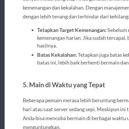
kemenangan dan kekalahan. Dengan manajemen 
dengan lebih tenang dan terhindar dari kehilan
Tetapkan Target Kemenangan:
Sebelum m
kemenangan harian. Jika sudah tercapai,
hasilnya.
Batas Kekalahan:
Tetapkan juga batas ke
batas ini, lebih baik berhenti bermain dan 
5. Main di Waktu yang Tepat
Beberapa pemain merasa lebih beruntung bermai
hari atau saat server sedang sepi. Meskipun ini t
Anda bisa mencoba bermain di berbagai waktu
menguntungkan.