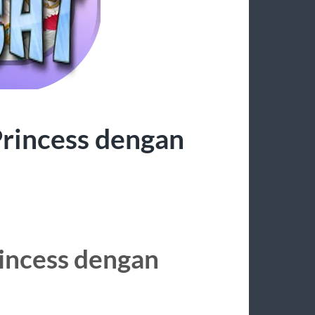
Princess dengan
rincess dengan