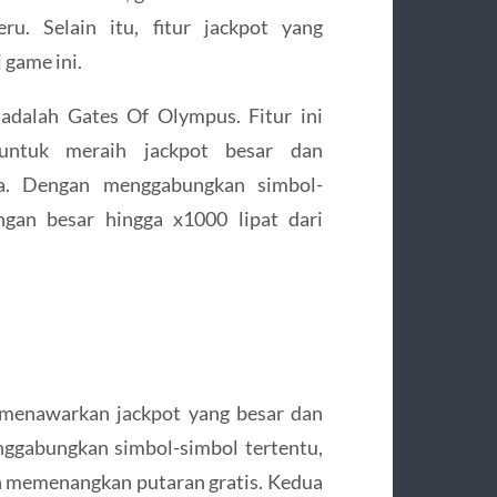
u. Selain itu, fitur jackpot yang
 game ini.
adalah Gates Of Olympus. Fitur ini
untuk meraih jackpot besar dan
ya. Dengan menggabungkan simbol-
gan besar hingga x1000 lipat dari
a menawarkan jackpot yang besar dan
enggabungkan simbol-simbol tertentu,
an memenangkan putaran gratis. Kedua