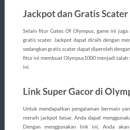
Jackpot dan Gratis Scater
Selain fitur Gates Of Olympus, game ini jug
gratis scater. Jackpot dapat diraih dengan m
sedangkan gratis scater dapat diperoleh deng
fitur ini membuat Olympus1000 menjadi salah s
ini.
Link Super Gacor di Oly
Untuk mendapatkan pengalaman bermain yang
meraih jackpot besar, Anda dapat menggunaka
Dengan menggunakan link ini, Anda akan 