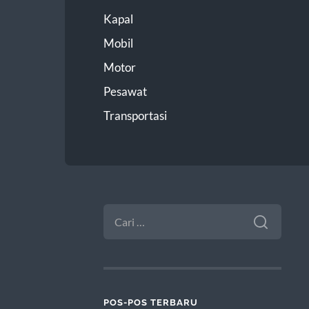
Kapal
Mobil
Motor
Pesawat
Transportasi
CARI
UNTUK:
POS-POS TERBARU