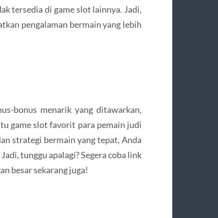
 tersedia di game slot lainnya. Jadi,
atkan pengalaman bermain yang lebih
nus-bonus menarik yang ditawarkan,
tu game slot favorit para pemain judi
n strategi bermain yang tepat, Anda
Jadi, tunggu apalagi? Segera coba link
an besar sekarang juga!