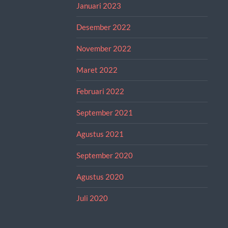
Januari 2023
Desember 2022
November 2022
Maret 2022
Februari 2022
September 2021
Agustus 2021
September 2020
Agustus 2020
Juli 2020