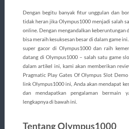
Dengan begitu banyak fitur unggulan dan bo
tidak heran jika Olympus1000 menjadi salah sa
online. Dengan mengandalkan keberuntungan da
bisa meraih kesuksesan besar di dalam game ini. 
super gacor di Olympus1000 dan raih kemen
datang di Olympus1000 – salah satu game slot
dalam artikel ini, kami akan memberikan revi
Pragmatic Play Gates Of Olympus Slot Dem
link Olympus1000 ini, Anda akan mendapat ke
dan mendapatkan pengalaman bermain y
lengkapnya di bawah ini.
Tentang Olympus1000