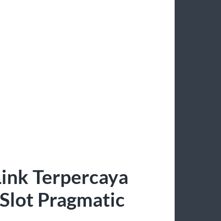
Link Terpercaya
Slot Pragmatic