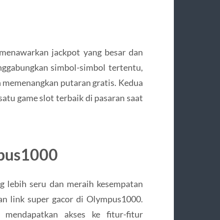
a menawarkan jackpot yang besar dan
enggabungkan simbol-simbol tertentu,
an memenangkan putaran gratis. Kedua
atu game slot terbaik di pasaran saat
mpus1000
 lebih seru dan meraih kesempatan
n link super gacor di Olympus1000.
mendapatkan akses ke fitur-fitur