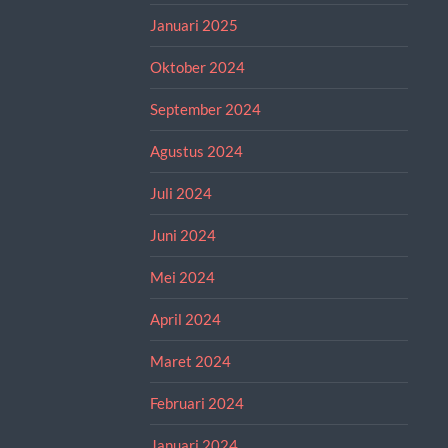
Januari 2025
Oktober 2024
September 2024
Agustus 2024
Juli 2024
Juni 2024
Mei 2024
April 2024
Maret 2024
Februari 2024
Januari 2024