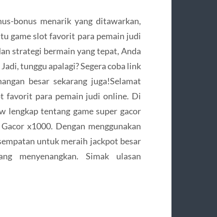
nus-bonus menarik yang ditawarkan,
tu game slot favorit para pemain judi
n strategi bermain yang tepat, Anda
Jadi, tunggu apalagi? Segera coba link
angan besar sekarang juga!Selamat
 favorit para pemain judi online. Di
ew lengkap tentang game super gacor
o Gacor x1000. Dengan menggunakan
sempatan untuk meraih jackpot besar
ang menyenangkan. Simak ulasan