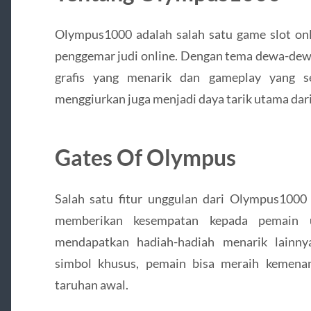
Olympus1000 adalah salah satu game slot onl
penggemar judi online. Dengan tema dewa-dew
grafis yang menarik dan gameplay yang ser
menggiurkan juga menjadi daya tarik utama dari
Gates Of Olympus
Salah satu fitur unggulan dari Olympus1000 
memberikan kesempatan kepada pemain 
mendapatkan hadiah-hadiah menarik lainn
simbol khusus, pemain bisa meraih kemenan
taruhan awal.