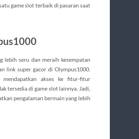
atu game slot terbaik di pasaran saat
mpus1000
 lebih seru dan meraih kesempatan
n link super gacor di Olympus1000.
mendapatkan akses ke fitur-fitur
 tersedia di game slot lainnya. Jadi,
atkan pengalaman bermain yang lebih