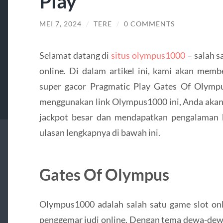
Play
MEI 7, 2024
/
TERE
/
0 COMMENTS
Selamat datang di
situs olympus1000
– salah s
online. Di dalam artikel ini, kami akan mem
super gacor Pragmatic Play Gates Of Olym
menggunakan link Olympus1000 ini, Anda aka
jackpot besar dan mendapatkan pengalaman
ulasan lengkapnya di bawah ini.
Gates Of Olympus
Olympus1000 adalah salah satu game slot onl
penggemar judi online. Dengan tema dewa-dew