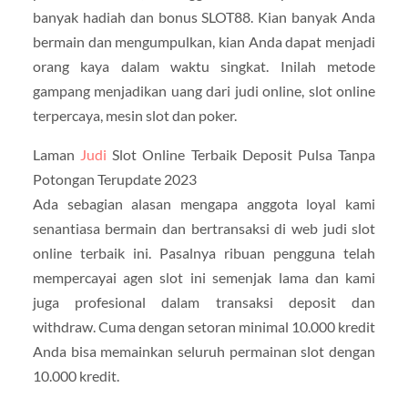
banyak hadiah dan bonus SLOT88. Kian banyak Anda
bermain dan mengumpulkan, kian Anda dapat menjadi
orang kaya dalam waktu singkat. Inilah metode
gampang menjadikan uang dari judi online, slot online
terpercaya, mesin slot dan poker.
Laman
Judi
Slot Online Terbaik Deposit Pulsa Tanpa
Potongan Terupdate 2023
Ada sebagian alasan mengapa anggota loyal kami
senantiasa bermain dan bertransaksi di web judi slot
online terbaik ini. Pasalnya ribuan pengguna telah
mempercayai agen slot ini semenjak lama dan kami
juga profesional dalam transaksi deposit dan
withdraw. Cuma dengan setoran minimal 10.000 kredit
Anda bisa memainkan seluruh permainan slot dengan
10.000 kredit.