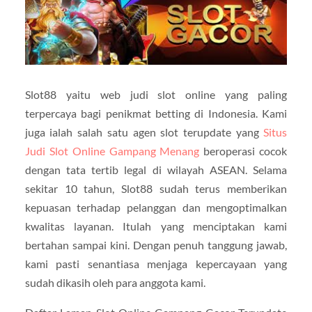
Slot88 yaitu web judi slot online yang paling
terpercaya bagi penikmat betting di Indonesia. Kami
juga ialah salah satu agen slot terupdate yang
Situs
Judi Slot Online Gampang Menang
beroperasi cocok
dengan tata tertib legal di wilayah ASEAN. Selama
sekitar 10 tahun, Slot88 sudah terus memberikan
kepuasan terhadap pelanggan dan mengoptimalkan
kwalitas layanan. Itulah yang menciptakan kami
bertahan sampai kini. Dengan penuh tanggung jawab,
kami pasti senantiasa menjaga kepercayaan yang
sudah dikasih oleh para anggota kami.