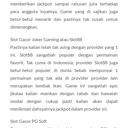
memberikan jackpot sampai ratusan juta terhadap
para anggota loyalnya. Game yang di sajikan juga
betul-betul menarik dan pastinya tak susah untuk
dimenangkan.
Slot Gacor Joker Gaming atau Slot88
Pastinya kalian telah tak asing dengan provider yang 1
ini. Slot88 sangatlah populer dengan permainan
favorit. Tak cuma di Indonesia, provider Slot88 juga
betul-betul populer di dunia Sebab mempunyai 1
permainan yang tak ada di provider provider lain
merupakan tembak ikan. Game ini sangatlah epic
jikalau kalian mainkan dengan tabah dan bawalah
modal dengan cukup pasti kalian akan dapat
menikmati dahsyatnya jackpot dalam provider ini.
Slot Gacor PG Soft