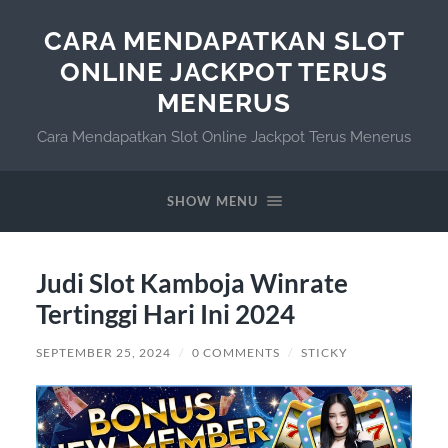
CARA MENDAPATKAN SLOT
ONLINE JACKPOT TERUS
MENERUS
Cara Mendapatkan Slot Online Jackpot Terus Menerus
SHOW MENU
Judi Slot Kamboja Winrate
Tertinggi Hari Ini 2024
SEPTEMBER 25, 2024
/
0 COMMENTS
/
STICKY