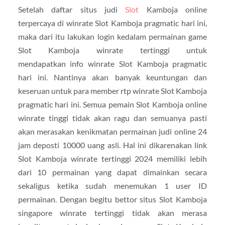
Setelah daftar situs judi
Slot
Kamboja online
terpercaya di winrate Slot Kamboja pragmatic hari ini,
maka dari itu lakukan login kedalam permainan game
Slot Kamboja winrate tertinggi untuk
mendapatkan info winrate Slot Kamboja pragmatic
hari ini. Nantinya akan banyak keuntungan dan
keseruan untuk para member rtp winrate Slot Kamboja
pragmatic hari ini. Semua pemain Slot Kamboja online
winrate tinggi tidak akan ragu dan semuanya pasti
akan merasakan kenikmatan permainan judi online 24
jam deposti 10000 uang asli. Hal ini dikarenakan link
Slot Kamboja winrate tertinggi 2024 memiliki lebih
dari 10 permainan yang dapat dimainkan secara
sekaligus ketika sudah menemukan 1 user ID
permainan. Dengan begitu bettor situs Slot Kamboja
singapore winrate tertinggi tidak akan merasa