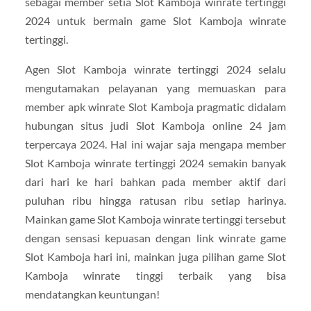
sebagai member setia Slot Kamboja winrate tertinggi
2024 untuk bermain game Slot Kamboja winrate
tertinggi.
Agen Slot Kamboja winrate tertinggi 2024 selalu
mengutamakan pelayanan yang memuaskan para
member apk winrate Slot Kamboja pragmatic didalam
hubungan situs judi Slot Kamboja online 24 jam
terpercaya 2024. Hal ini wajar saja mengapa member
Slot Kamboja winrate tertinggi 2024 semakin banyak
dari hari ke hari bahkan pada member aktif dari
puluhan ribu hingga ratusan ribu setiap harinya.
Mainkan game Slot Kamboja winrate tertinggi tersebut
dengan sensasi kepuasan dengan link winrate game
Slot Kamboja hari ini, mainkan juga pilihan game Slot
Kamboja winrate tinggi terbaik yang bisa
mendatangkan keuntungan!