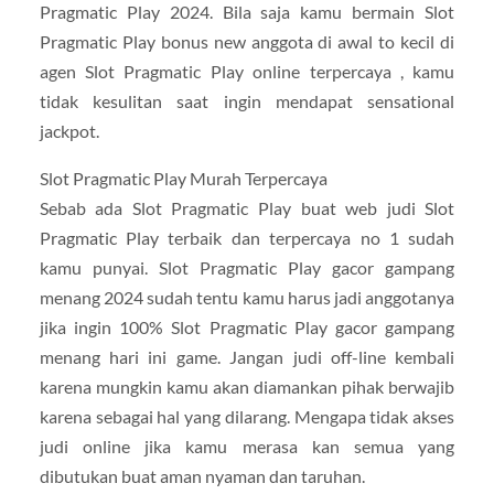
Pragmatic Play 2024. Bila saja kamu bermain Slot
Pragmatic Play bonus new anggota di awal to kecil di
agen Slot Pragmatic Play online terpercaya , kamu
tidak kesulitan saat ingin mendapat sensational
jackpot.
Slot Pragmatic Play Murah Terpercaya
Sebab ada Slot Pragmatic Play buat web judi Slot
Pragmatic Play terbaik dan terpercaya no 1 sudah
kamu punyai. Slot Pragmatic Play gacor gampang
menang 2024 sudah tentu kamu harus jadi anggotanya
jika ingin 100% Slot Pragmatic Play gacor gampang
menang hari ini game. Jangan judi off-line kembali
karena mungkin kamu akan diamankan pihak berwajib
karena sebagai hal yang dilarang. Mengapa tidak akses
judi online jika kamu merasa kan semua yang
dibutukan buat aman nyaman dan taruhan.