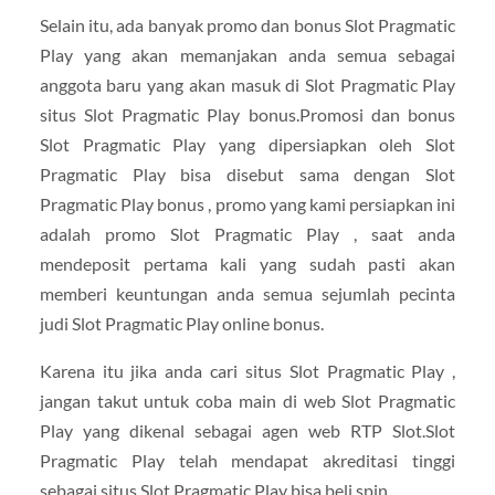
Selain itu, ada banyak promo dan bonus Slot Pragmatic
Play yang akan memanjakan anda semua sebagai
anggota baru yang akan masuk di Slot Pragmatic Play
situs Slot Pragmatic Play bonus.Promosi dan bonus
Slot Pragmatic Play yang dipersiapkan oleh Slot
Pragmatic Play bisa disebut sama dengan Slot
Pragmatic Play bonus , promo yang kami persiapkan ini
adalah promo Slot Pragmatic Play , saat anda
mendeposit pertama kali yang sudah pasti akan
memberi keuntungan anda semua sejumlah pecinta
judi Slot Pragmatic Play online bonus.
Karena itu jika anda cari situs Slot Pragmatic Play ,
jangan takut untuk coba main di web Slot Pragmatic
Play yang dikenal sebagai agen web RTP Slot.Slot
Pragmatic Play telah mendapat akreditasi tinggi
sebagai situs Slot Pragmatic Play bisa beli spin.