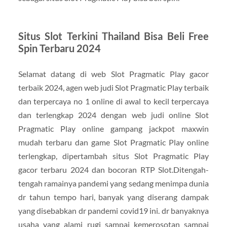
Situs Slot Terkini Thailand Bisa Beli Free
Spin Terbaru 2024
Selamat datang di web Slot Pragmatic Play gacor
terbaik 2024, agen web judi Slot Pragmatic Play terbaik
dan terpercaya no 1 online di awal to kecil terpercaya
dan terlengkap 2024 dengan web judi online Slot
Pragmatic Play online gampang jackpot maxwin
mudah terbaru dan game Slot Pragmatic Play online
terlengkap, dipertambah situs Slot Pragmatic Play
gacor terbaru 2024 dan bocoran RTP Slot.Ditengah-
tengah ramainya pandemi yang sedang menimpa dunia
dr tahun tempo hari, banyak yang diserang dampak
yang disebabkan dr pandemi covid19 ini. dr banyaknya
usaha yang alami rugi sampai kemerosotan sampai