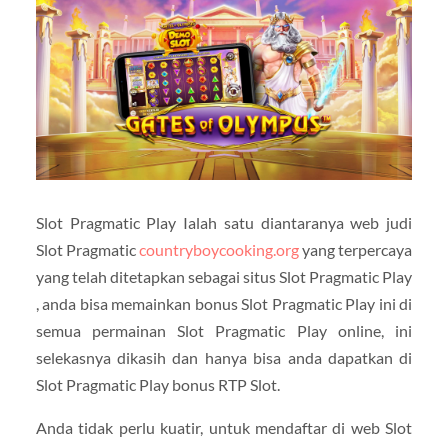
Slot Pragmatic Play Ialah satu diantaranya web judi
Slot Pragmatic
countryboycooking.org
yang terpercaya
yang telah ditetapkan sebagai situs Slot Pragmatic Play
, anda bisa memainkan bonus Slot Pragmatic Play ini di
semua permainan Slot Pragmatic Play online, ini
selekasnya dikasih dan hanya bisa anda dapatkan di
Slot Pragmatic Play bonus RTP Slot.
Anda tidak perlu kuatir, untuk mendaftar di web Slot