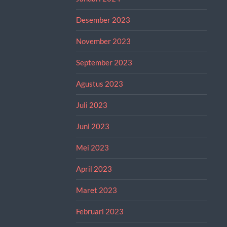
Desember 2023
November 2023
September 2023
Agustus 2023
Juli 2023
Juni 2023
Mei 2023
April 2023
Maret 2023
Februari 2023