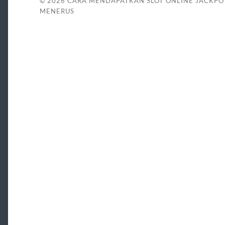
© 2026
CARA MENDAPATKAN SLOT ONLINE JACKPO
MENERUS