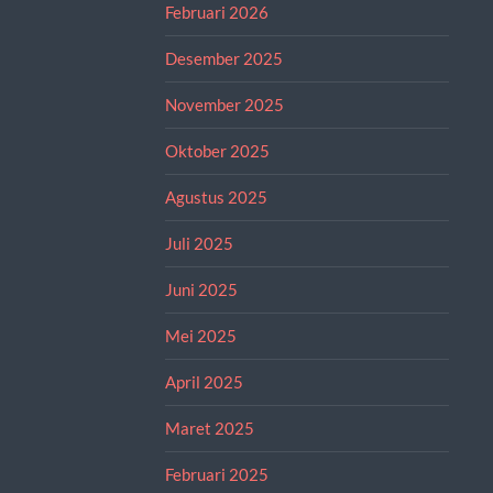
Februari 2026
Desember 2025
November 2025
Oktober 2025
Agustus 2025
Juli 2025
Juni 2025
Mei 2025
April 2025
Maret 2025
Februari 2025