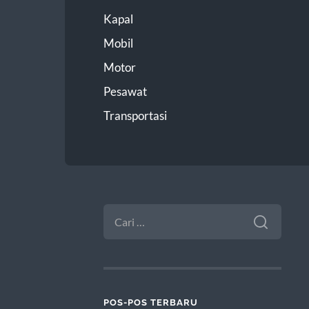
Kapal
Mobil
Motor
Pesawat
Transportasi
CARI
UNTUK:
POS-POS TERBARU