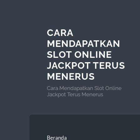
CARA
MENDAPATKAN
SLOT ONLINE
JACKPOT TERUS
MENERUS
Cara Mendapatkan Slot Online
Jackpot Terus Menerus
Beranda