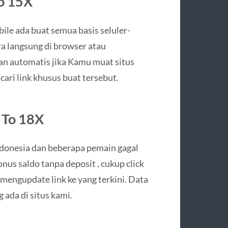
o 15X
ile ada buat semua basis seluler-
ra langsung di browser atau
an automatis jika Kamu muat situs
cari link khusus buat tersebut.
 To 18X
ndonesia dan beberapa pemain gagal
onus saldo tanpa deposit , cukup click
 mengupdate link ke yang terkini. Data
 ada di situs kami.