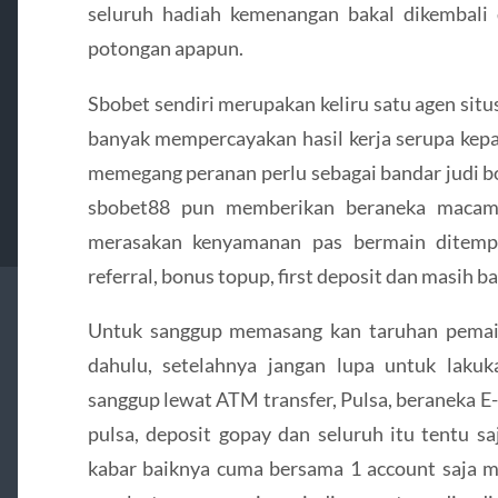
seluruh hadiah kemenangan bakal dikembali 
potongan apapun.
Sbobet sendiri merupakan keliru satu agen situs
banyak mempercayakan hasil kerja serupa kepa
memegang peranan perlu sebagai bandar judi bol
sbobet88 pun memberikan beraneka macam
merasakan kenyamanan pas bermain ditempa
referral, bonus topup, first deposit dan masih b
Untuk sanggup memasang kan taruhan pemai
dahulu, setelahnya jangan lupa untuk lakuka
sanggup lewat ATM transfer, Pulsa, beraneka E-
pulsa, deposit gopay dan seluruh itu tentu s
kabar baiknya cuma bersama 1 account saja