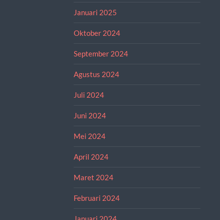
Januari 2025
Oktober 2024
September 2024
Agustus 2024
Juli 2024
Juni 2024
Mei 2024
April 2024
Maret 2024
Februari 2024
Januari 2024