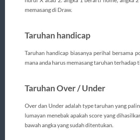
huruf X atau 2. angka 1 berarti home, angka 2 
memasang di Draw.
Taruhan handicap
Taruhan handicap biasanya perihal bersama po
mana anda harus memasang taruhan terhadap ti
Taruhan Over / Under
Over dan Under adalah type taruhan yang pali
lumayan menebak apakah score yang dihasilkan 
bawah angka yang sudah ditentukan.