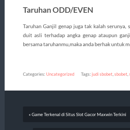
Taruhan ODD/EVEN
Taruhan Ganjil genap juga tak kalah serunya
duit asli terhadap angka genap ataupun ganji
bersama taruhanmu,maka anda berhak untuk m
Categories:
Uncategorized
Tags:
judi sbobet
,
sbobet
,
« Game Terkenal di Situs Slot Gacor Maxwin Terkini