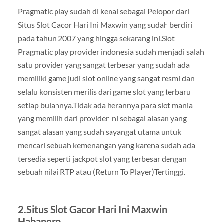
Pragmatic play sudah di kenal sebagai Pelopor dari
Situs Slot Gacor Hari Ini Maxwin yang sudah berdiri
pada tahun 2007 yang hingga sekarang ini.Slot
Pragmatic play provider indonesia sudah menjadi salah
satu provider yang sangat terbesar yang sudah ada
memiliki game judi slot online yang sangat resmi dan
selalu konsisten merilis dari game slot yang terbaru
setiap bulannya.Tidak ada herannya para slot mania
yang memilih dari provider ini sebagai alasan yang
sangat alasan yang sudah sayangat utama untuk
mencari sebuah kemenangan yang karena sudah ada
tersedia seperti jackpot slot yang terbesar dengan
sebuah nilai RTP atau (Return To Player)Tertinggi.
2.Situs Slot Gacor Hari Ini Maxwin
Habanero.