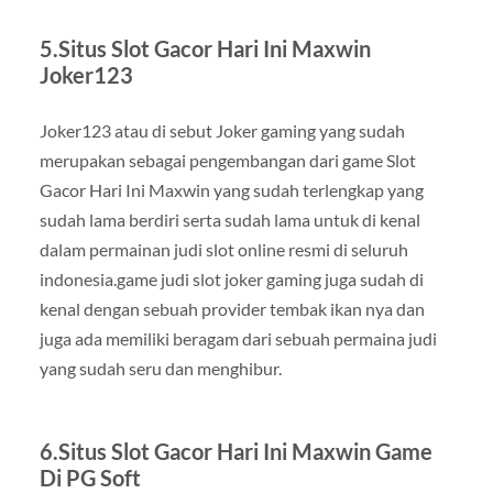
5.Situs Slot Gacor Hari Ini Maxwin
Joker123
Joker123 atau di sebut Joker gaming yang sudah
merupakan sebagai pengembangan dari game Slot
Gacor Hari Ini Maxwin yang sudah terlengkap yang
sudah lama berdiri serta sudah lama untuk di kenal
dalam permainan judi slot online resmi di seluruh
indonesia.game judi slot joker gaming juga sudah di
kenal dengan sebuah provider tembak ikan nya dan
juga ada memiliki beragam dari sebuah permaina judi
yang sudah seru dan menghibur.
6.Situs Slot Gacor Hari Ini Maxwin Game
Di PG Soft