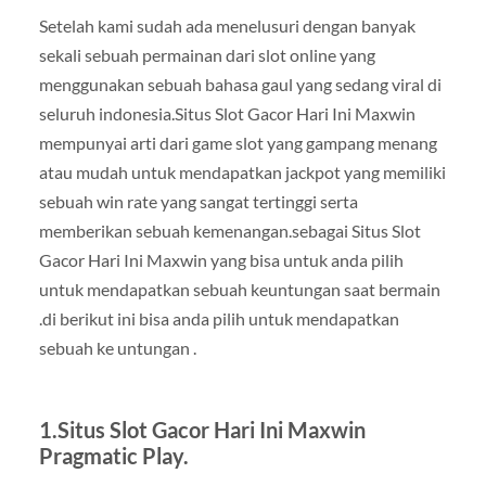
Setelah kami sudah ada menelusuri dengan banyak
sekali sebuah permainan dari slot online yang
menggunakan sebuah bahasa gaul yang sedang viral di
seluruh indonesia.Situs Slot Gacor Hari Ini Maxwin
mempunyai arti dari game slot yang gampang menang
atau mudah untuk mendapatkan jackpot yang memiliki
sebuah win rate yang sangat tertinggi serta
memberikan sebuah kemenangan.sebagai Situs Slot
Gacor Hari Ini Maxwin yang bisa untuk anda pilih
untuk mendapatkan sebuah keuntungan saat bermain
.di berikut ini bisa anda pilih untuk mendapatkan
sebuah ke untungan .
1.Situs Slot Gacor Hari Ini Maxwin
Pragmatic Play.