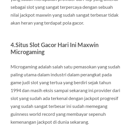
sebagai slot yang sangat terpercaya dengan sebuah
nilai jackpot maxwin yang sudah sangat terbesar tidak
akan heran yang terdapat pola gacor.
4.Situs Slot Gacor Hari Ini Maxwin
Microgaming
Microgaming adalah salah satu pemasokan yang sudah
paling utama dalam industri dalam perangkat pada
game judi slot yang tertua yang berdiri sejak tahun
1994 dan masih eksis sampai sekarang ini.provider dari
slot yang sudah ada terkenal dengan jackpot progresif
yang sudah sangat terbesar ini sudah memegang
guinness world record yang membayar sepenuh
kemenangan jackpot di dunia sekarang.