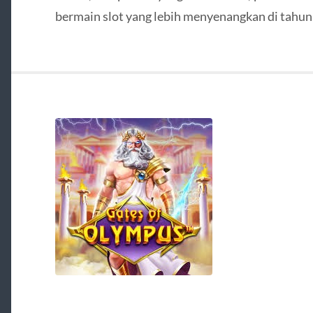
bermain slot yang lebih menyenangkan di tahun