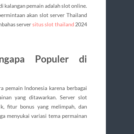
di kalangan pemain adalah slot online.
permintaan akan slot server Thailand
embahas server
situs slot thailand
2024
ngapa Populer di
ara pemain Indonesia karena berbagai
ainan yang ditawarkan. Server slot
ik, fitur bonus yang melimpah, dan
juga menyukai variasi tema permainan