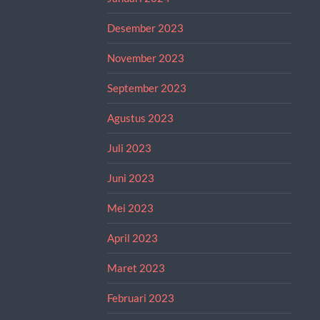
Desember 2023
November 2023
September 2023
Agustus 2023
Juli 2023
Juni 2023
Mei 2023
April 2023
Maret 2023
Februari 2023