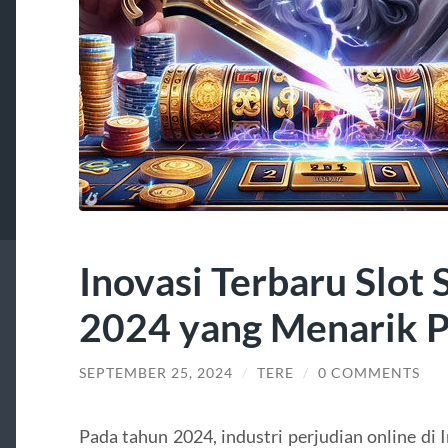
Inovasi Terbaru Slot 
2024 yang Menarik P
SEPTEMBER 25, 2024
/
TERE
/
0 COMMENTS
Pada tahun 2024, industri perjudian online di