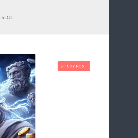
 SLOT
STICKY POST