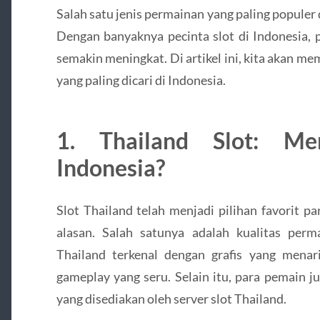
Salah satu jenis permainan yang paling populer 
Dengan banyaknya pecinta slot di Indonesia, 
semakin meningkat. Di artikel ini, kita akan m
yang paling dicari di Indonesia.
1. Thailand Slot: Me
Indonesia?
Slot Thailand telah menjadi pilihan favorit p
alasan. Salah satunya adalah kualitas perm
Thailand terkenal dengan grafis yang menar
gameplay yang seru. Selain itu, para pemain 
yang disediakan oleh server slot Thailand.