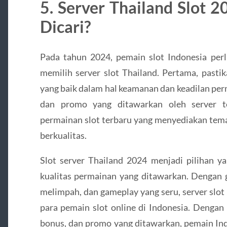
5. Server Thailand Slot 
Dicari?
Pada tahun 2024, pemain slot Indonesia per
memilih server slot Thailand. Pertama, pastik
yang baik dalam hal keamanan dan keadilan per
dan promo yang ditawarkan oleh server ter
permainan slot terbaru yang menyediakan tema
berkualitas.
Slot server Thailand 2024 menjadi pilihan ya
kualitas permainan yang ditawarkan. Dengan g
melimpah, dan gameplay yang seru, server slot 
para pemain slot online di Indonesia. Dengan 
bonus, dan promo yang ditawarkan, pemain In