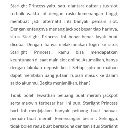
Starlight Princess yaitu satu diantara daftar situs slot
terbaik waktu ini dengan rasio kemenangan tinggi,
membuat jadi alternatif inti banyak pemain slot.
Dengan entengnya menang jackpot besar tiap harinya,
situs Starlight Princess ini benar-benar layak buat
dicoba. Dengan hanya melaksanakan login ke situs
Starlight Princess, kamu bisa mendapatkan
keuntungan di saat main slot online. Asumsikan, hanya
dengan lakukan deposit kecil, Setiap spin permainan
dapat membikin uang jutaan rupiah masuk ke dalam
saldo akunmu. Begitu menjanjikan, khan?
Tidak boleh lewatkan peluang buat meraih jackpot
serta maxwin terbesar hari ini pun. Starlight Princess
hari ini menjajakan banyak peluang buat banyak
pemain buat meraih kemenangan besar . Sehingga,
tidak boleh ragu buat bergabung dengan situs Starlight