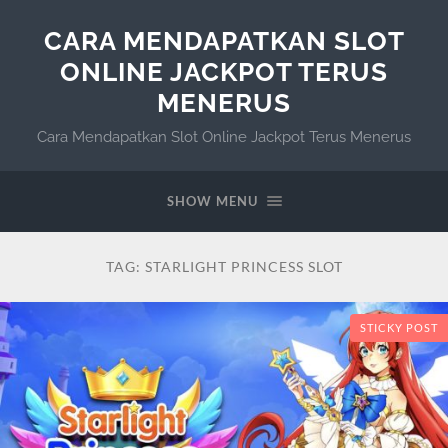
CARA MENDAPATKAN SLOT
ONLINE JACKPOT TERUS
MENERUS
Cara Mendapatkan Slot Online Jackpot Terus Menerus
SHOW MENU
TAG:
STARLIGHT PRINCESS SLOT
STICKY POST