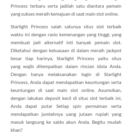
Princess terbaru serta jadilah satu diantara pemain
yang sukses meraih kemajuan di saat main slot online.
Starlight Princess salah satunya situs slot terbaik
waktu ini dengan rasio kemenangan yang tinggi, yang
membuat jadi alternatif inti banyak pemain slot.
Diketahui dengan keluasaan di dalam meraih jackpot
besar tiap harinya, Starlight Princess yaitu situs
yang wajib ditempatkan dalam rincian idola Anda.
Dengan hanya melaksanakan login di Starlight
Princess, Anda dapat mendapatkan keuntungan serta
keuntungan di saat main slot online. Asumsikan,
dengan lakukan deposit kecil di situs slot terbaik ini,
Anda dapat putar Setiap spin permainan serta
mendapatkan jumlahnya uang jutaan rupiah yang
masuk langsung ke saldo akun Anda. Begitu mudah
khan?