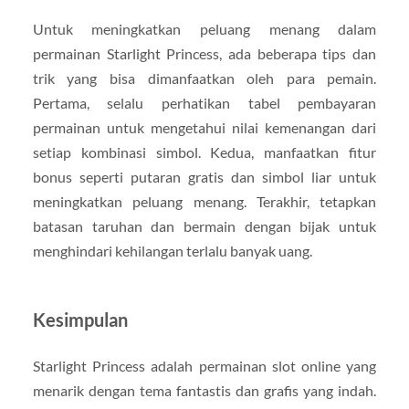
Untuk meningkatkan peluang menang dalam
permainan Starlight Princess, ada beberapa tips dan
trik yang bisa dimanfaatkan oleh para pemain.
Pertama, selalu perhatikan tabel pembayaran
permainan untuk mengetahui nilai kemenangan dari
setiap kombinasi simbol. Kedua, manfaatkan fitur
bonus seperti putaran gratis dan simbol liar untuk
meningkatkan peluang menang. Terakhir, tetapkan
batasan taruhan dan bermain dengan bijak untuk
menghindari kehilangan terlalu banyak uang.
Kesimpulan
Starlight Princess adalah permainan slot online yang
menarik dengan tema fantastis dan grafis yang indah.