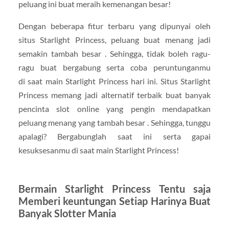
peluang ini buat meraih kemenangan besar!
Dengan beberapa fitur terbaru yang dipunyai oleh
situs Starlight Princess, peluang buat menang jadi
semakin tambah besar . Sehingga, tidak boleh ragu-
ragu buat bergabung serta coba peruntunganmu
di saat main Starlight Princess hari ini. Situs Starlight
Princess memang jadi alternatif terbaik buat banyak
pencinta slot online yang pengin mendapatkan
peluang menang yang tambah besar . Sehingga, tunggu
apalagi? Bergabunglah saat ini serta gapai
kesuksesanmu di saat main Starlight Princess!
Bermain Starlight Princess Tentu saja
Memberi keuntungan Setiap Harinya Buat
Banyak Slotter Mania