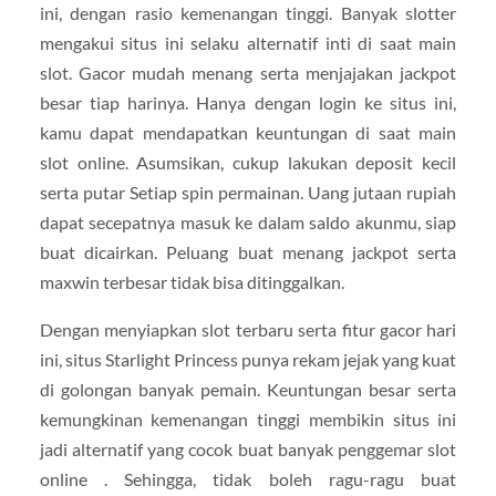
ini, dengan rasio kemenangan tinggi. Banyak slotter
mengakui situs ini selaku alternatif inti di saat main
slot. Gacor mudah menang serta menjajakan jackpot
besar tiap harinya. Hanya dengan login ke situs ini,
kamu dapat mendapatkan keuntungan di saat main
slot online. Asumsikan, cukup lakukan deposit kecil
serta putar Setiap spin permainan. Uang jutaan rupiah
dapat secepatnya masuk ke dalam saldo akunmu, siap
buat dicairkan. Peluang buat menang jackpot serta
maxwin terbesar tidak bisa ditinggalkan.
Dengan menyiapkan slot terbaru serta fitur gacor hari
ini, situs Starlight Princess punya rekam jejak yang kuat
di golongan banyak pemain. Keuntungan besar serta
kemungkinan kemenangan tinggi membikin situs ini
jadi alternatif yang cocok buat banyak penggemar slot
online . Sehingga, tidak boleh ragu-ragu buat