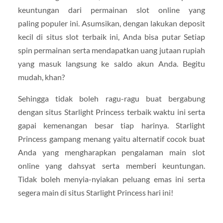
keuntungan dari permainan slot online yang
paling populer ini. Asumsikan, dengan lakukan deposit
kecil di situs slot terbaik ini, Anda bisa putar Setiap
spin permainan serta mendapatkan uang jutaan rupiah
yang masuk langsung ke saldo akun Anda. Begitu
mudah, khan?
Sehingga tidak boleh ragu-ragu buat bergabung
dengan situs Starlight Princess terbaik waktu ini serta
gapai kemenangan besar tiap harinya. Starlight
Princess gampang menang yaitu alternatif cocok buat
Anda yang mengharapkan pengalaman main slot
online yang dahsyat serta memberi keuntungan.
Tidak boleh menyia-nyiakan peluang emas ini serta
segera main di situs Starlight Princess hari ini!