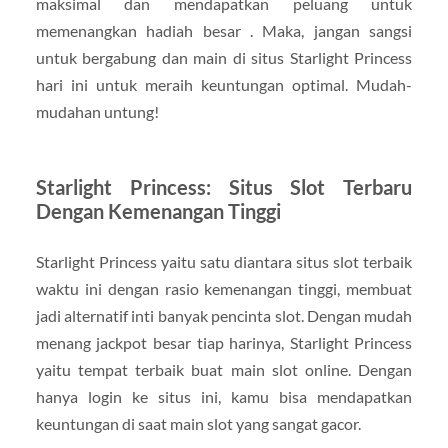
maksimal dan mendapatkan peluang untuk
memenangkan hadiah besar . Maka, jangan sangsi
untuk bergabung dan main di situs Starlight Princess
hari ini untuk meraih keuntungan optimal. Mudah-
mudahan untung!
Starlight Princess: Situs Slot Terbaru
Dengan Kemenangan Tinggi
Starlight Princess yaitu satu diantara situs slot terbaik
waktu ini dengan rasio kemenangan tinggi, membuat
jadi alternatif inti banyak pencinta slot. Dengan mudah
menang jackpot besar tiap harinya, Starlight Princess
yaitu tempat terbaik buat main slot online. Dengan
hanya login ke situs ini, kamu bisa mendapatkan
keuntungan di saat main slot yang sangat gacor.