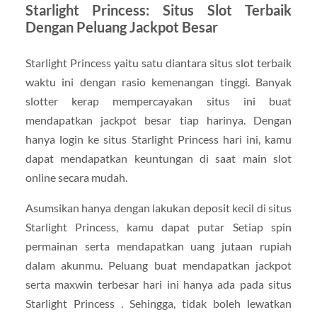
Starlight Princess: Situs Slot Terbaik
Dengan Peluang Jackpot Besar
Starlight Princess yaitu satu diantara situs slot terbaik
waktu ini dengan rasio kemenangan tinggi. Banyak
slotter kerap mempercayakan situs ini buat
mendapatkan jackpot besar tiap harinya. Dengan
hanya login ke situs Starlight Princess hari ini, kamu
dapat mendapatkan keuntungan di saat main slot
online secara mudah.
Asumsikan hanya dengan lakukan deposit kecil di situs
Starlight Princess, kamu dapat putar Setiap spin
permainan serta mendapatkan uang jutaan rupiah
dalam akunmu. Peluang buat mendapatkan jackpot
serta maxwin terbesar hari ini hanya ada pada situs
Starlight Princess . Sehingga, tidak boleh lewatkan