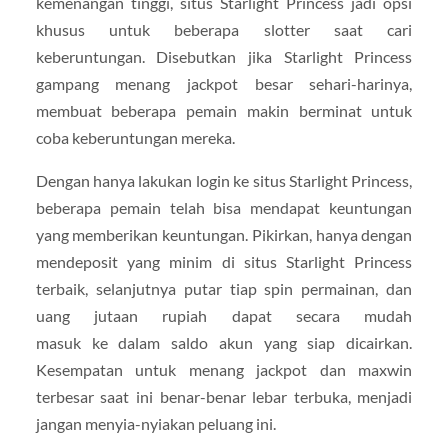
kemenangan tinggi, situs Starlight Princess jadi opsi
khusus untuk beberapa slotter saat cari
keberuntungan. Disebutkan jika Starlight Princess
gampang menang jackpot besar sehari-harinya,
membuat beberapa pemain makin berminat untuk
coba keberuntungan mereka.
Dengan hanya lakukan login ke situs Starlight Princess,
beberapa pemain telah bisa mendapat keuntungan
yang memberikan keuntungan. Pikirkan, hanya dengan
mendeposit yang minim di situs Starlight Princess
terbaik, selanjutnya putar tiap spin permainan, dan
uang jutaan rupiah dapat secara mudah
masuk ke dalam saldo akun yang siap dicairkan.
Kesempatan untuk menang jackpot dan maxwin
terbesar saat ini benar-benar lebar terbuka, menjadi
jangan menyia-nyiakan peluang ini.