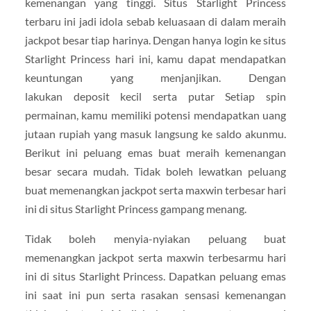
kemenangan yang tinggi. Situs Starlight Princess
terbaru ini jadi idola sebab keluasaan di dalam meraih
jackpot besar tiap harinya. Dengan hanya login ke situs
Starlight Princess hari ini, kamu dapat mendapatkan
keuntungan yang menjanjikan. Dengan
lakukan deposit kecil serta putar Setiap spin
permainan, kamu memiliki potensi mendapatkan uang
jutaan rupiah yang masuk langsung ke saldo akunmu.
Berikut ini peluang emas buat meraih kemenangan
besar secara mudah. Tidak boleh lewatkan peluang
buat memenangkan jackpot serta maxwin terbesar hari
ini di situs Starlight Princess gampang menang.
Tidak boleh menyia-nyiakan peluang buat
memenangkan jackpot serta maxwin terbesarmu hari
ini di situs Starlight Princess. Dapatkan peluang emas
ini saat ini pun serta rasakan sensasi kemenangan