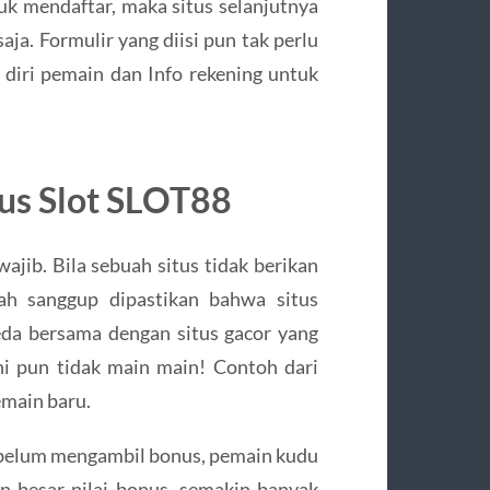
uk mendaftar, maka situs selanjutnya
aja. Formulir yang diisi pun tak perlu
 diri pemain dan Info rekening untuk
us Slot SLOT88
ajib. Bila sebuah situs tidak berikan
ah sanggup dipastikan bahwa situs
eda bersama dengan situs gacor yang
ni pun tidak main main! Contoh dari
main baru.
belum mengambil bonus, pemain kudu
in besar nilai bonus, semakin banyak