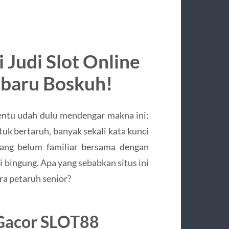
Judi Slot Online
baru Boskuh!
tentu udah dulu mendengar makna ini:
tuk bertaruh, banyak sekali kata kunci
ang belum familiar bersama dengan
 bingung. Apa yang sebabkan situs ini
ra petaruh senior?
t Gacor SLOT88