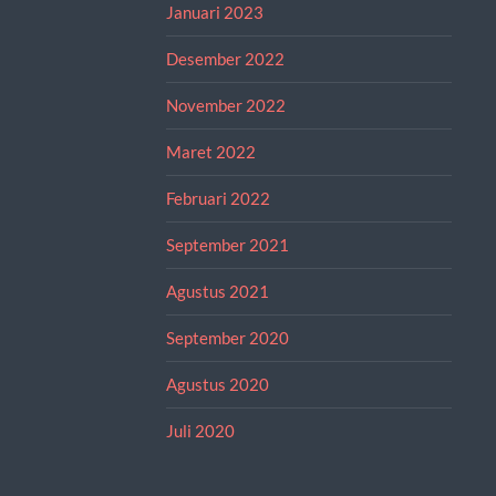
Januari 2023
Desember 2022
November 2022
Maret 2022
Februari 2022
September 2021
Agustus 2021
September 2020
Agustus 2020
Juli 2020