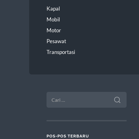
Kapal
Mobil
Motor
Pesawat
Transportasi
CARI
UNTUK:
POS-POS TERBARU