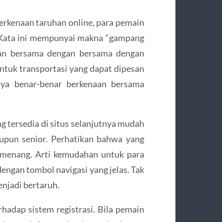
berkenaan taruhan online, para pemain
. Kata ini mempunyai makna “gampang
itkan bersama dengan bersama dengan
untuk transportasi yang dapat dipesan
tnya benar-benar berkenaan bersama
g tersedia di situs selanjutnya mudah
upun senior. Perhatikan bahwa yang
menang. Arti kemudahan untuk para
ngan tombol navigasi yang jelas. Tak
enjadi bertaruh.
hadap sistem registrasi. Bila pemain