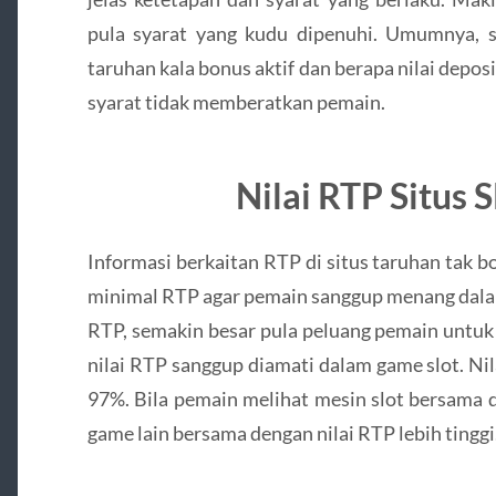
pula syarat yang kudu dipenuhi. Umumnya, sy
taruhan kala bonus aktif dan berapa nilai depos
syarat tidak memberatkan pemain.
Nilai RTP Situs 
Informasi berkaitan RTP di situs taruhan tak b
minimal RTP agar pemain sanggup menang dalam 
RTP, semakin besar pula peluang pemain untu
nilai RTP sanggup diamati dalam game slot. Nil
97%. Bila pemain melihat mesin slot bersama d
game lain bersama dengan nilai RTP lebih tinggi