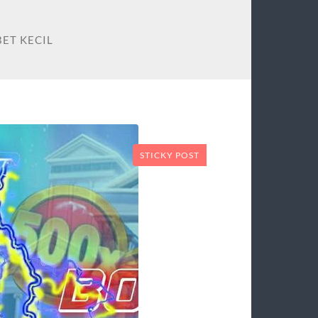
BET KECIL
STICKY POST