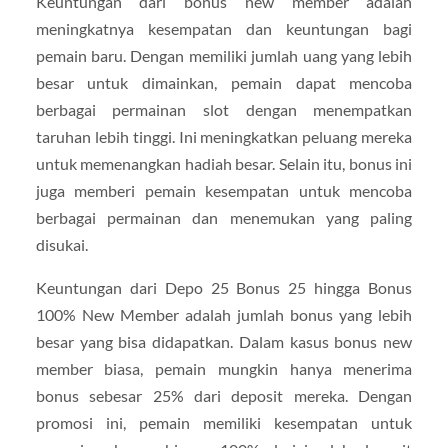
Keuntungan dari bonus new member adalah
meningkatnya kesempatan dan keuntungan bagi
pemain baru. Dengan memiliki jumlah uang yang lebih
besar untuk dimainkan, pemain dapat mencoba
berbagai permainan slot dengan menempatkan
taruhan lebih tinggi. Ini meningkatkan peluang mereka
untuk memenangkan hadiah besar. Selain itu, bonus ini
juga memberi pemain kesempatan untuk mencoba
berbagai permainan dan menemukan yang paling
disukai.
Keuntungan dari Depo 25 Bonus 25 hingga Bonus
100% New Member adalah jumlah bonus yang lebih
besar yang bisa didapatkan. Dalam kasus bonus new
member biasa, pemain mungkin hanya menerima
bonus sebesar 25% dari deposit mereka. Dengan
promosi ini, pemain memiliki kesempatan untuk