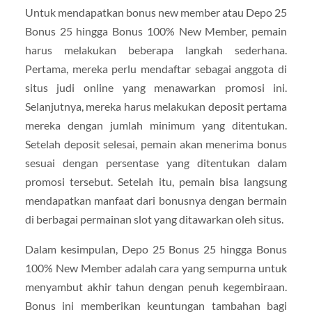
Untuk mendapatkan bonus new member atau Depo 25
Bonus 25 hingga Bonus 100% New Member, pemain
harus melakukan beberapa langkah sederhana.
Pertama, mereka perlu mendaftar sebagai anggota di
situs judi online yang menawarkan promosi ini.
Selanjutnya, mereka harus melakukan deposit pertama
mereka dengan jumlah minimum yang ditentukan.
Setelah deposit selesai, pemain akan menerima bonus
sesuai dengan persentase yang ditentukan dalam
promosi tersebut. Setelah itu, pemain bisa langsung
mendapatkan manfaat dari bonusnya dengan bermain
di berbagai permainan slot yang ditawarkan oleh situs.
Dalam kesimpulan, Depo 25 Bonus 25 hingga Bonus
100% New Member adalah cara yang sempurna untuk
menyambut akhir tahun dengan penuh kegembiraan.
Bonus ini memberikan keuntungan tambahan bagi