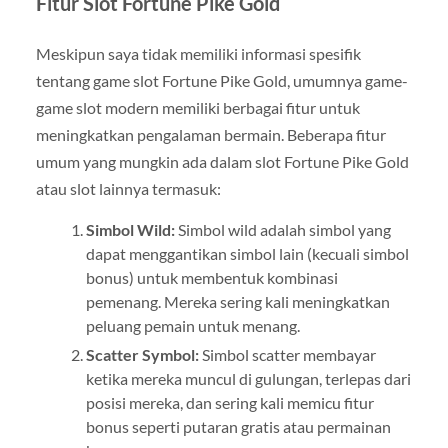
Fitur Slot Fortune Pike Gold
Meskipun saya tidak memiliki informasi spesifik
tentang game slot Fortune Pike Gold, umumnya game-
game slot modern memiliki berbagai fitur untuk
meningkatkan pengalaman bermain. Beberapa fitur
umum yang mungkin ada dalam slot Fortune Pike Gold
atau slot lainnya termasuk:
Simbol Wild:
Simbol wild adalah simbol yang
dapat menggantikan simbol lain (kecuali simbol
bonus) untuk membentuk kombinasi
pemenang. Mereka sering kali meningkatkan
peluang pemain untuk menang.
Scatter Symbol:
Simbol scatter membayar
ketika mereka muncul di gulungan, terlepas dari
posisi mereka, dan sering kali memicu fitur
bonus seperti putaran gratis atau permainan