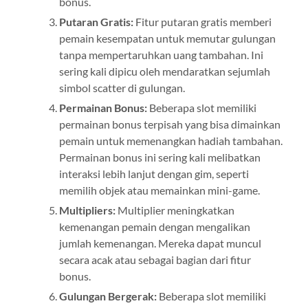
bonus.
Putaran Gratis:
Fitur putaran gratis memberi
pemain kesempatan untuk memutar gulungan
tanpa mempertaruhkan uang tambahan. Ini
sering kali dipicu oleh mendaratkan sejumlah
simbol scatter di gulungan.
Permainan Bonus:
Beberapa slot memiliki
permainan bonus terpisah yang bisa dimainkan
pemain untuk memenangkan hadiah tambahan.
Permainan bonus ini sering kali melibatkan
interaksi lebih lanjut dengan gim, seperti
memilih objek atau memainkan mini-game.
Multipliers:
Multiplier meningkatkan
kemenangan pemain dengan mengalikan
jumlah kemenangan. Mereka dapat muncul
secara acak atau sebagai bagian dari fitur
bonus.
Gulungan Bergerak:
Beberapa slot memiliki