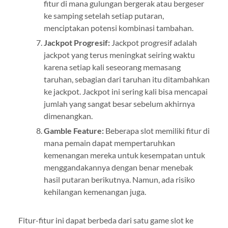
fitur di mana gulungan bergerak atau bergeser
ke samping setelah setiap putaran,
menciptakan potensi kombinasi tambahan.
Jackpot Progresif:
Jackpot progresif adalah
jackpot yang terus meningkat seiring waktu
karena setiap kali seseorang memasang
taruhan, sebagian dari taruhan itu ditambahkan
ke jackpot. Jackpot ini sering kali bisa mencapai
jumlah yang sangat besar sebelum akhirnya
dimenangkan.
Gamble Feature:
Beberapa slot memiliki fitur di
mana pemain dapat mempertaruhkan
kemenangan mereka untuk kesempatan untuk
menggandakannya dengan benar menebak
hasil putaran berikutnya. Namun, ada risiko
kehilangan kemenangan juga.
Fitur-fitur ini dapat berbeda dari satu game slot ke