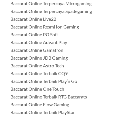
Baccarat Online Terpercaya Microgaming
Baccarat Online Terpercaya Spadegaming
Baccarat Online Live22
Baccarat Online Resmi Ion Gaming
Baccarat Online PG Soft
Baccarat Online Advant Play
Baccarat Online Gamatron
Baccarat Online JDB Gaming
Baccarat Online Astro Tech
Baccarat Online Terbaik CQ9
Baccarat Online Terbaik Play’n Go
Baccarat Online One Touch
Baccarat Online Terbaik RTG Baccarats
Baccarat Online Flow Gaming
Baccarat Online Terbaik PlayStar