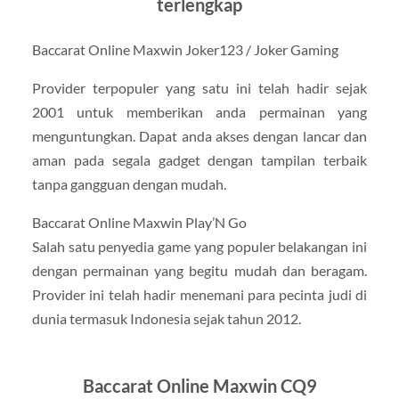
terlengkap
Baccarat Online Maxwin Joker123 / Joker Gaming
Provider terpopuler yang satu ini telah hadir sejak
2001 untuk memberikan anda permainan yang
menguntungkan. Dapat anda akses dengan lancar dan
aman pada segala gadget dengan tampilan terbaik
tanpa gangguan dengan mudah.
Baccarat Online Maxwin Play’N Go
Salah satu penyedia game yang populer belakangan ini
dengan permainan yang begitu mudah dan beragam.
Provider ini telah hadir menemani para pecinta judi di
dunia termasuk Indonesia sejak tahun 2012.
Baccarat Online Maxwin CQ9