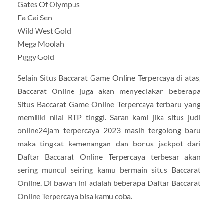
Gates Of Olympus
Fa Cai Sen
Wild West Gold
Mega Moolah
Piggy Gold
Selain Situs Baccarat Game Online Terpercaya di atas,
Baccarat Online juga akan menyediakan beberapa
Situs Baccarat Game Online Terpercaya terbaru yang
memiliki nilai RTP tinggi. Saran kami jika situs judi
online24jam terpercaya 2023 masih tergolong baru
maka tingkat kemenangan dan bonus jackpot dari
Daftar Baccarat Online Terpercaya terbesar akan
sering muncul seiring kamu bermain situs Baccarat
Online. Di bawah ini adalah beberapa Daftar Baccarat
Online Terpercaya bisa kamu coba.