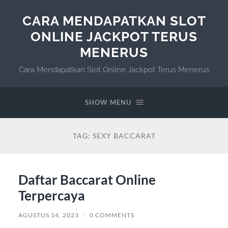
CARA MENDAPATKAN SLOT
ONLINE JACKPOT TERUS
MENERUS
Cara Mendapatkan Slot Online Jackpot Terus Menerus
SHOW MENU
TAG:
SEXY BACCARAT
Daftar Baccarat Online
Terpercaya
AGUSTUS 14, 2023
/
0 COMMENTS