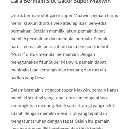
Cara Bermain Slot Gacor Super Maxwin
Untuk bermain slot gacor super Maxwin, pemain harus
memiliki akun di situs web atau aplikasi penyedia
permainan. Setelah memiliki akun, pemain dapat
memilih permainan dan memulai bermain. Pemain
harus memasukkan taruhan dan menekan tombol
“Putar” untuk memulai permainan. Dengan
menggunakan fitur Super Maxwin, pemain dapat
meningkatkan kemungkinan menang dan meraih
hadiah yang besar.
Dalam bermain slot gacor super Maxwin, pemain harus
memiliki strategi yang tepat untuk meningkatkan
kemungkinan menang. Salah satu strategi yang efektif
adalah dengan memilih mesin slot yang tepat dan
mengatur taruhan dengan tepat. Selain itu, pemain
juga harus memiliki kesabaran dan tidak terlalu