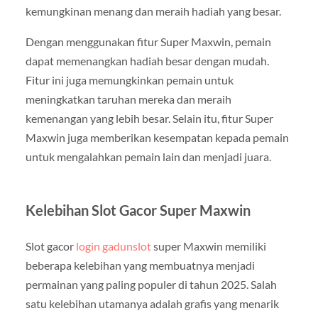
kemungkinan menang dan meraih hadiah yang besar.
Dengan menggunakan fitur Super Maxwin, pemain
dapat memenangkan hadiah besar dengan mudah.
Fitur ini juga memungkinkan pemain untuk
meningkatkan taruhan mereka dan meraih
kemenangan yang lebih besar. Selain itu, fitur Super
Maxwin juga memberikan kesempatan kepada pemain
untuk mengalahkan pemain lain dan menjadi juara.
Kelebihan Slot Gacor Super Maxwin
Slot gacor
login gadunslot
super Maxwin memiliki
beberapa kelebihan yang membuatnya menjadi
permainan yang paling populer di tahun 2025. Salah
satu kelebihan utamanya adalah grafis yang menarik