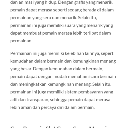
dan animasi yang hidup. Dengan grafis yang menarik,
pemain dapat merasa seperti sedang berada di dalam
permainan yang seru dan menarik. Selain itu,
permainan ini juga memiliki suara yang menarik yang
dapat membuat pemain merasa lebih terlibat dalam
permainan.
Permainan ini juga memiliki kelebihan lainnya, seperti
kemudahan dalam bermain dan kemungkinan menang
yang besar. Dengan kemudahan dalam bermain,
pemain dapat dengan mudah memahami cara bermain
dan meningkatkan kemungkinan menang. Selain itu,
permainan ini juga memiliki sistem pembayaran yang
adil dan transparan, sehingga pemain dapat merasa
lebih aman dan percaya diri dalam bermain.