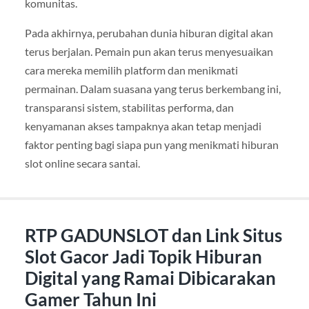
komunitas.
Pada akhirnya, perubahan dunia hiburan digital akan
terus berjalan. Pemain pun akan terus menyesuaikan
cara mereka memilih platform dan menikmati
permainan. Dalam suasana yang terus berkembang ini,
transparansi sistem, stabilitas performa, dan
kenyamanan akses tampaknya akan tetap menjadi
faktor penting bagi siapa pun yang menikmati hiburan
slot online secara santai.
RTP GADUNSLOT dan Link Situs
Slot Gacor Jadi Topik Hiburan
Digital yang Ramai Dibicarakan
Gamer Tahun Ini