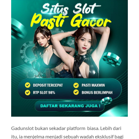
Gadunslot bukan sekadar platform biasa. Lebih dari
itu, ia menjelma menjadi sebuah wadah eksklusif bagi