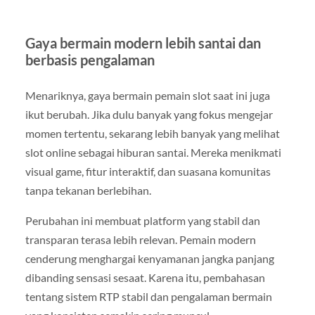
Gaya bermain modern lebih santai dan
berbasis pengalaman
Menariknya, gaya bermain pemain slot saat ini juga
ikut berubah. Jika dulu banyak yang fokus mengejar
momen tertentu, sekarang lebih banyak yang melihat
slot online sebagai hiburan santai. Mereka menikmati
visual game, fitur interaktif, dan suasana komunitas
tanpa tekanan berlebihan.
Perubahan ini membuat platform yang stabil dan
transparan terasa lebih relevan. Pemain modern
cenderung menghargai kenyamanan jangka panjang
dibanding sensasi sesaat. Karena itu, pembahasan
tentang sistem RTP stabil dan pengalaman bermain