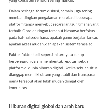
yang konsisten semakin sering muncul.
Dalam berbagai forum diskusi, pemain juga sering
membandingkan pengalaman mereka di beberapa
platform tanpa menyebut secara langsung mana yang
terbaik. Obrolan ringan tersebut biasanya berfokus
pada hal-hal sederhana: apakah game berjalan lancar,
apakah akses mudah, dan apakah sistem terasa adil.
Faktor-faktor kecil seperti ini ternyata cukup
berpengaruh dalam membentuk reputasi sebuah
platform di dunia hiburan digital. Ketika sebuah situs
dianggap memiliki sistem yang stabil dan transparan,
nama tersebut akan lebih mudah diingat oleh
komunitas.
Hiburan digital global dan arah baru