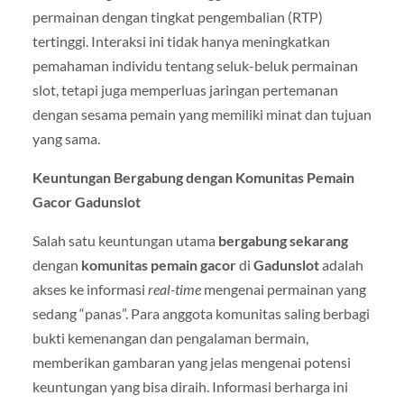
permainan dengan tingkat pengembalian (RTP)
tertinggi. Interaksi ini tidak hanya meningkatkan
pemahaman individu tentang seluk-beluk permainan
slot, tetapi juga memperluas jaringan pertemanan
dengan sesama pemain yang memiliki minat dan tujuan
yang sama.
Keuntungan Bergabung dengan Komunitas Pemain
Gacor Gadunslot
Salah satu keuntungan utama
bergabung sekarang
dengan
komunitas pemain gacor
di
Gadunslot
adalah
akses ke informasi
real-time
mengenai permainan yang
sedang “panas”. Para anggota komunitas saling berbagi
bukti kemenangan dan pengalaman bermain,
memberikan gambaran yang jelas mengenai potensi
keuntungan yang bisa diraih. Informasi berharga ini