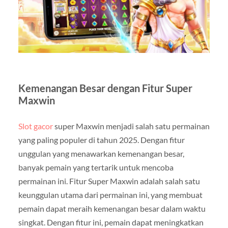
Kemenangan Besar dengan Fitur Super
Maxwin
Slot gacor
super Maxwin menjadi salah satu permainan
yang paling populer di tahun 2025. Dengan fitur
unggulan yang menawarkan kemenangan besar,
banyak pemain yang tertarik untuk mencoba
permainan ini. Fitur Super Maxwin adalah salah satu
keunggulan utama dari permainan ini, yang membuat
pemain dapat meraih kemenangan besar dalam waktu
singkat. Dengan fitur ini, pemain dapat meningkatkan