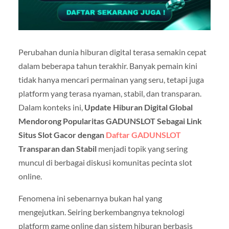
Perubahan dunia hiburan digital terasa semakin cepat
dalam beberapa tahun terakhir. Banyak pemain kini
tidak hanya mencari permainan yang seru, tetapi juga
platform yang terasa nyaman, stabil, dan transparan.
Dalam konteks ini,
Update Hiburan Digital Global
Mendorong Popularitas GADUNSLOT Sebagai Link
Situs Slot Gacor dengan
Daftar GADUNSLOT
Transparan dan Stabil
menjadi topik yang sering
muncul di berbagai diskusi komunitas pecinta slot
online.
Fenomena ini sebenarnya bukan hal yang
mengejutkan. Seiring berkembangnya teknologi
platform game online dan sistem hiburan berbasis