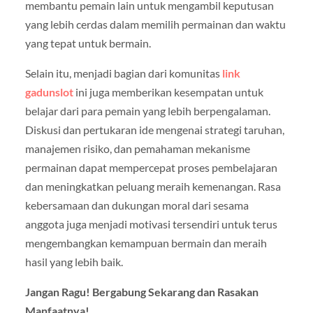
membantu pemain lain untuk mengambil keputusan
yang lebih cerdas dalam memilih permainan dan waktu
yang tepat untuk bermain.
Selain itu, menjadi bagian dari komunitas
link
gadunslot
ini juga memberikan kesempatan untuk
belajar dari para pemain yang lebih berpengalaman.
Diskusi dan pertukaran ide mengenai strategi taruhan,
manajemen risiko, dan pemahaman mekanisme
permainan dapat mempercepat proses pembelajaran
dan meningkatkan peluang meraih kemenangan. Rasa
kebersamaan dan dukungan moral dari sesama
anggota juga menjadi motivasi tersendiri untuk terus
mengembangkan kemampuan bermain dan meraih
hasil yang lebih baik.
Jangan Ragu! Bergabung Sekarang dan Rasakan
Manfaatnya!