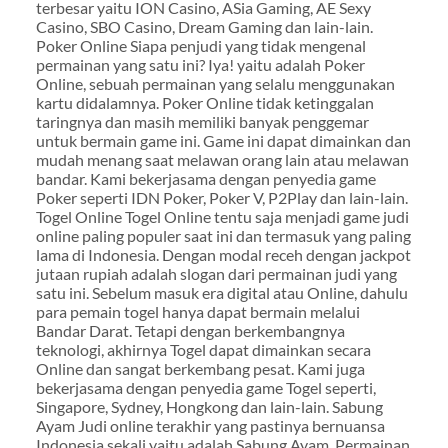
terbesar yaitu ION Casino, ASia Gaming, AE Sexy
Casino, SBO Casino, Dream Gaming dan lain-lain.
Poker Online Siapa penjudi yang tidak mengenal
permainan yang satu ini? Iya! yaitu adalah Poker
Online, sebuah permainan yang selalu menggunakan
kartu didalamnya. Poker Online tidak ketinggalan
taringnya dan masih memiliki banyak penggemar
untuk bermain game ini. Game ini dapat dimainkan dan
mudah menang saat melawan orang lain atau melawan
bandar. Kami bekerjasama dengan penyedia game
Poker seperti IDN Poker, Poker V, P2Play dan lain-lain.
Togel Online Togel Online tentu saja menjadi game judi
online paling populer saat ini dan termasuk yang paling
lama di Indonesia. Dengan modal receh dengan jackpot
jutaan rupiah adalah slogan dari permainan judi yang
satu ini. Sebelum masuk era digital atau Online, dahulu
para pemain togel hanya dapat bermain melalui
Bandar Darat. Tetapi dengan berkembangnya
teknologi, akhirnya Togel dapat dimainkan secara
Online dan sangat berkembang pesat. Kami juga
bekerjasama dengan penyedia game Togel seperti,
Singapore, Sydney, Hongkong dan lain-lain. Sabung
Ayam Judi online terakhir yang pastinya bernuansa
Indonesia sekali yaitu adalah Sabung Ayam. Permainan