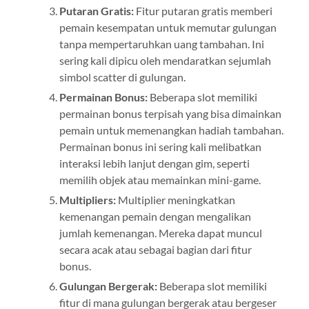
Putaran Gratis:
Fitur putaran gratis memberi
pemain kesempatan untuk memutar gulungan
tanpa mempertaruhkan uang tambahan. Ini
sering kali dipicu oleh mendaratkan sejumlah
simbol scatter di gulungan.
Permainan Bonus:
Beberapa slot memiliki
permainan bonus terpisah yang bisa dimainkan
pemain untuk memenangkan hadiah tambahan.
Permainan bonus ini sering kali melibatkan
interaksi lebih lanjut dengan gim, seperti
memilih objek atau memainkan mini-game.
Multipliers:
Multiplier meningkatkan
kemenangan pemain dengan mengalikan
jumlah kemenangan. Mereka dapat muncul
secara acak atau sebagai bagian dari fitur
bonus.
Gulungan Bergerak:
Beberapa slot memiliki
fitur di mana gulungan bergerak atau bergeser