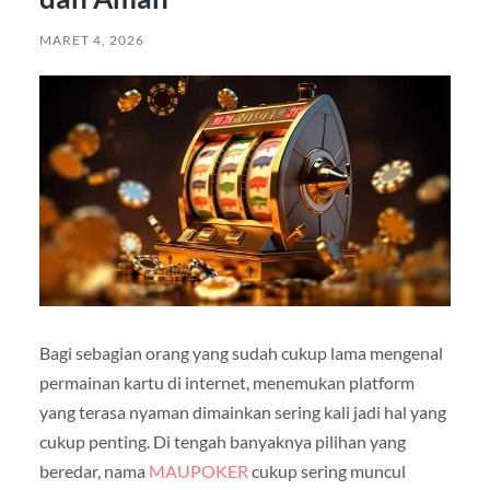
MARET 4, 2026
Bagi sebagian orang yang sudah cukup lama mengenal
permainan kartu di internet, menemukan platform
yang terasa nyaman dimainkan sering kali jadi hal yang
cukup penting. Di tengah banyaknya pilihan yang
beredar, nama
MAUPOKER
cukup sering muncul