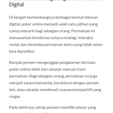
Digital
Di tengah berkembangnya berbagai bentuk hiburan
digital, poker online menjadi salah satu pilihan yang
cukup menarik bagi sebagian orang. Permainan ini
menawarkan kombinasi antara strategi, interaksi
sosial, dan dinamika permainan kartu yang tidak selalu
bisa diprediksi.
Banyak pemain menganggap pengalaman bermain
poker online lebih dari sekadar mencari hasil
permainan. Bagi sebagian orang, permainan ini juga
menjadi sarana bersantai, berdiskusi dengan pemain
lain, atau sekadar menikmati suasana kompetitif yang
ringan.
Pada akhirnya, setiap pemain memiliki alasan yang