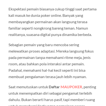
Ekspektasi pemain biasanya cukup tinggi saat pertama
kali masuk ke dunia poker online. Banyak yang
membayangkan permainan akan langsung terasa
familiar seperti nongkrong bareng teman. Namun
realitanya, suasana digital punya dinamika berbeda.
Sebagian pemain yang baru mencoba sering
melewatkan proses adaptasi. Mereka langsung fokus
pada permainan tanpa memahami ritme meja, jenis
room, atau bahkan pola interaksi antar pemain.
Padahal, memahami hal-hal kecil seperti ini bisa
membuat pengalaman terasa jauh lebih nyaman.
Saat memutuskan untuk
Daftar
MAUPOKER
, penting
untuk menempatkan diri sebagai pengamat terlebih
dahulu. Bukan berarti harus pasif, tapi memberi ruang
untuk memahami lingkungan permainan secara