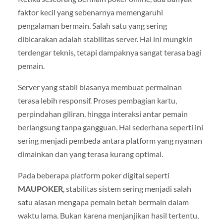
faktor kecil yang sebenarnya memengaruhi
pengalaman bermain. Salah satu yang sering
dibicarakan adalah stabilitas server. Hal ini mungkin
terdengar teknis, tetapi dampaknya sangat terasa bagi
pemain.
Server yang stabil biasanya membuat permainan
terasa lebih responsif. Proses pembagian kartu,
perpindahan giliran, hingga interaksi antar pemain
berlangsung tanpa gangguan. Hal sederhana seperti ini
sering menjadi pembeda antara platform yang nyaman
dimainkan dan yang terasa kurang optimal.
Pada beberapa platform poker digital seperti
MAUPOKER
, stabilitas sistem sering menjadi salah
satu alasan mengapa pemain betah bermain dalam
waktu lama. Bukan karena menjanjikan hasil tertentu,