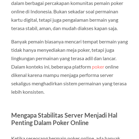
dalam berbagai percakapan komunitas pemain poker
online di Indonesia. Bukan sekadar soal permainan
kartu digital, tetapi juga pengalaman bermain yang
terasa stabil, aman, dan mudah diakses kapan saja.
Banyak pemain biasanya mencari tempat bermain yang
tidak hanya menyediakan meja poker, tetapi juga
lingkungan permainan yang terasa adil dan lancar.
Dalam konteks ini, beberapa platform
poker
online
dikenal karena mampu menjaga performa server
sekaligus menghadirkan sistem permainan yang terasa
lebih konsisten.
Mengapa Stabilitas Server Menjadi Hal
Penting Dalam Poker Online
Ketika seseorang bermain poker online, ada banyak