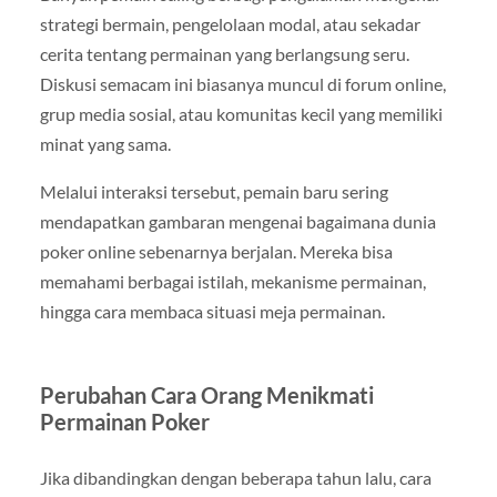
strategi bermain, pengelolaan modal, atau sekadar
cerita tentang permainan yang berlangsung seru.
Diskusi semacam ini biasanya muncul di forum online,
grup media sosial, atau komunitas kecil yang memiliki
minat yang sama.
Melalui interaksi tersebut, pemain baru sering
mendapatkan gambaran mengenai bagaimana dunia
poker online sebenarnya berjalan. Mereka bisa
memahami berbagai istilah, mekanisme permainan,
hingga cara membaca situasi meja permainan.
Perubahan Cara Orang Menikmati
Permainan Poker
Jika dibandingkan dengan beberapa tahun lalu, cara