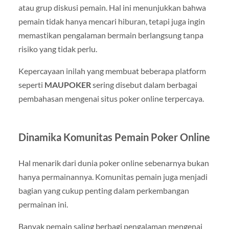
atau grup diskusi pemain. Hal ini menunjukkan bahwa
pemain tidak hanya mencari hiburan, tetapi juga ingin
memastikan pengalaman bermain berlangsung tanpa
risiko yang tidak perlu.
Kepercayaan inilah yang membuat beberapa platform
seperti
MAUPOKER
sering disebut dalam berbagai
pembahasan mengenai situs poker online terpercaya.
Dinamika Komunitas Pemain Poker Online
Hal menarik dari dunia poker online sebenarnya bukan
hanya permainannya. Komunitas pemain juga menjadi
bagian yang cukup penting dalam perkembangan
permainan ini.
Banyak pemain saling berbagi pengalaman mengenai