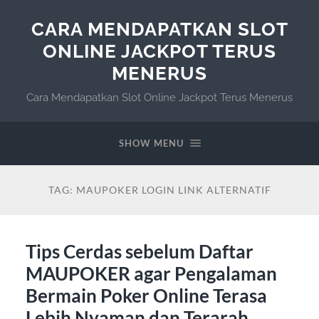
CARA MENDAPATKAN SLOT
ONLINE JACKPOT TERUS
MENERUS
Cara Mendapatkan Slot Online Jackpot Terus Menerus
SHOW MENU
TAG:
MAUPOKER LOGIN LINK ALTERNATIF
Tips Cerdas sebelum Daftar
MAUPOKER agar Pengalaman
Bermain Poker Online Terasa
Lebih Nyaman dan Terarah