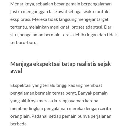
Menariknya, sebagian besar pemain berpengalaman
justru menganggap fase awal sebagai waktu untuk
eksplorasi. Mereka tidak langsung mengejar target
tertentu, melainkan menikmati proses adaptasi. Dari
situ, pengalaman bermain terasa lebih ringan dan tidak
terburu-buru.
Menjaga ekspektasi tetap realistis sejak
awal
Ekspektasi yang terlalu tinggi kadang membuat
pengalaman bermain terasa berat. Banyak pemain
yang akhirnya merasa kurang nyaman karena
membandingkan pengalaman mereka dengan cerita
orang lain. Padahal, setiap pemain punya perjalanan
berbeda.