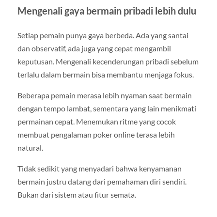
Mengenali gaya bermain pribadi lebih dulu
Setiap pemain punya gaya berbeda. Ada yang santai
dan observatif, ada juga yang cepat mengambil
keputusan. Mengenali kecenderungan pribadi sebelum
terlalu dalam bermain bisa membantu menjaga fokus.
Beberapa pemain merasa lebih nyaman saat bermain
dengan tempo lambat, sementara yang lain menikmati
permainan cepat. Menemukan ritme yang cocok
membuat pengalaman poker online terasa lebih
natural.
Tidak sedikit yang menyadari bahwa kenyamanan
bermain justru datang dari pemahaman diri sendiri.
Bukan dari sistem atau fitur semata.