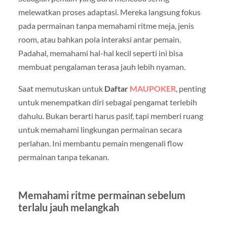
melewatkan proses adaptasi. Mereka langsung fokus
pada permainan tanpa memahami ritme meja, jenis
room, atau bahkan pola interaksi antar pemain.
Padahal, memahami hal-hal kecil seperti ini bisa
membuat pengalaman terasa jauh lebih nyaman.
Saat memutuskan untuk
Daftar
MAUPOKER
, penting
untuk menempatkan diri sebagai pengamat terlebih
dahulu. Bukan berarti harus pasif, tapi memberi ruang
untuk memahami lingkungan permainan secara
perlahan. Ini membantu pemain mengenali flow
permainan tanpa tekanan.
Memahami ritme permainan sebelum
terlalu jauh melangkah