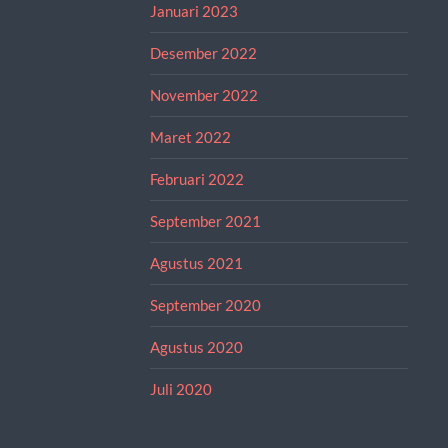
Januari 2023
Desember 2022
November 2022
Maret 2022
Februari 2022
September 2021
Agustus 2021
September 2020
Agustus 2020
Juli 2020