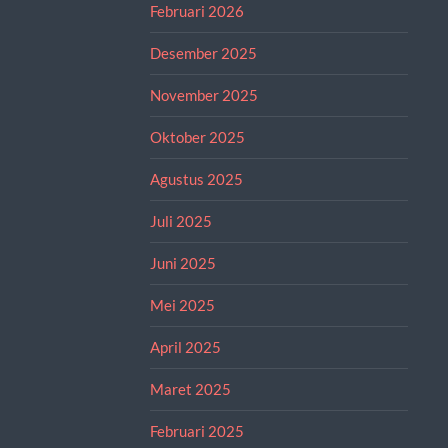
Februari 2026
Desember 2025
November 2025
Oktober 2025
Agustus 2025
Juli 2025
Juni 2025
Mei 2025
April 2025
Maret 2025
Februari 2025