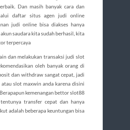
terbaik. Dan masih banyak cara dan
ui daftar situs agen judi online
nan judi online bisa diakses hanya
akun saudara kita sudah berhasil, kita
acor terpercaya
ain dan melakukan transaksi judi slot
rekomendasikan oleh banyak orang di
posit dan withdraw sangat cepat, jadi
atau slot maxwin anda karena disini
Berapapun kemenangan bettor slot88
 tentunya transfer cepat dan hanya
kut adalah beberapa keuntungan bisa