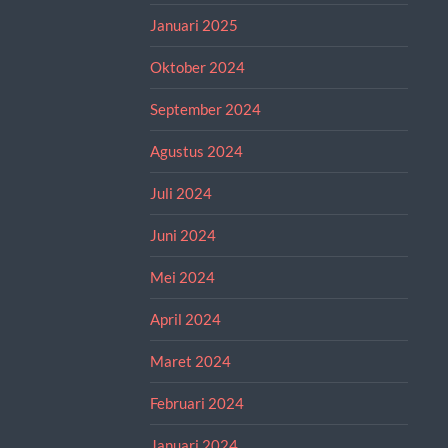
Januari 2025
Oktober 2024
September 2024
Agustus 2024
Juli 2024
Juni 2024
Mei 2024
April 2024
Maret 2024
Februari 2024
Januari 2024