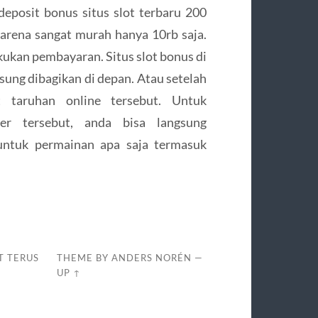
deposit bonus situs slot terbaru 200
karena sangat murah hanya 10rb saja.
ukan pembayaran. Situs slot bonus di
ung dibagikan di depan. Atau setelah
taruhan online tersebut. Untuk
r tersebut, anda bisa langsung
untuk permainan apa saja termasuk
T TERUS
THEME BY
ANDERS NORÉN
—
UP ↑