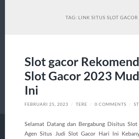
TAG:
LINK SITUS SLOT GAC
Slot gacor Rekomenda
Slot Gacor 2023 Mu
Ini
FEBRUARI 25, 2023
/
TERE
/
0 COMMENTS
/
S
Selamat Datang dan Bergabung Disitus Slot
Agen Situs Judi Slot Gacor Hari Ini Keban