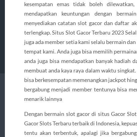
kesempatan emas tidak boleh dilewatkan, 
mendapatkan keuntungan dengan bermain 
menyediakan catatan slot gacor dan daftar aku
terlengkap. Situs Slot Gacor Terbaru 2023 Sel
juga ada member setia kami selalu bermain dan 
tempat kami. Anda juga bisa memilih permaina
anda juga bisa mendapatkan banyak hadiah da
membuat anda kaya raya dalam waktu singkat. 
bisa berkesempatan memenangkan jackpot hingg
bergabung menjadi member tentunya bisa me
menarik lainnya
Dengan bermain slot gacor di situs Gacor Slo
Gacor Slots Terbaru terbaik di Indonesia, kepu
tentu akan terbentuk, apalagi jika bergabun