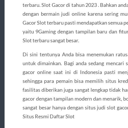
terbaru. Slot Gacor di tahun 2023 . Bahkan an
dengan bermain judi online karena sering mu
Gacor Slot terbaru pasti mendapatkan semua pe
yaitu 9Gaming dengan tampilan baru dan fitur
Slot terbaru sangat besar.
Di sini tentunya Anda bisa menemukan ratus
untuk dimainkan. Bagi anda sedang mencari sit
gacor online saat ini di Indonesia pasti men
sehingga para pemain bisa memilih situs kred
fasilitas diberikan juga sangat lengkap tidak 
gacor dengan tampilan modern dan menarik, bo
sangat besar hanya dengan situs judi slot gacor
Situs Resmi Daftar Slot