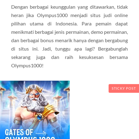
Dengan berbagai keunggulan yang ditawarkan, tidak
heran jika Olympus1000 menjadi situs judi online
pilihan utama di Indonesia. Para pemain dapat
menikmati berbagai jenis permainan, demo permainan,
dan berbagai bonus menarik hanya dengan bergabung
di situs ini. Jadi, tunggu apa lagi? Bergabunglah
sekarang juga dan raih kesuksesan bersama
Olympus1000!
STICKY POST