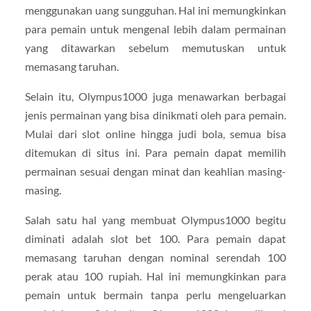
menggunakan uang sungguhan. Hal ini memungkinkan
para pemain untuk mengenal lebih dalam permainan
yang ditawarkan sebelum memutuskan untuk
memasang taruhan.
Selain itu, Olympus1000 juga menawarkan berbagai
jenis permainan yang bisa dinikmati oleh para pemain.
Mulai dari slot online hingga judi bola, semua bisa
ditemukan di situs ini. Para pemain dapat memilih
permainan sesuai dengan minat dan keahlian masing-
masing.
Salah satu hal yang membuat Olympus1000 begitu
diminati adalah slot bet 100. Para pemain dapat
memasang taruhan dengan nominal serendah 100
perak atau 100 rupiah. Hal ini memungkinkan para
pemain untuk bermain tanpa perlu mengeluarkan