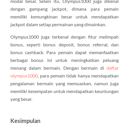
modal besar. Selain itu, Olympus1000 juga dikenal
dengan gampang jackpot, dimana para pemain
memiliki kemungkinan besar untuk mendapatkan
jackpot dalam setiap permainan yang dimainkan.
Olympus1000 juga terkenal dengan fitur melimpah
bonus, seperti bonus deposit, bonus referral, dan
bonus cashback. Para pemain dapat memanfaatkan
berbagai bonus ini untuk meningkatkan peluang
menang dalam bermain. Dengan bermain di
daftar
olympus1000
, para pemain tidak hanya mendapatkan
pengalaman bermain yang memuaskan, namun juga
memiliki kesempatan untuk mendapatkan keuntungan
yang besar.
Kesimpulan