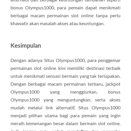
bonus Olympus1000, para pemain dapat menikmati
berbagai macam permainan slot online tanpa perlu
khawatir akan masalah akses atau keuntungan.
Kesimpulan
Dengan adanya Situs Olympus1000, para penggemar
permainan slot online kini memiliki destinasi terbaik
untuk menikmati sensasi bermain yang tak terlupakan.
Dengan berbagai macam permainan terbaru, jackpot
Olympus1000 yang menggiurkan, bonus
Olympus1000 yang menguntungkan, serta akses
mudah melalui link alternatif, Situs Olympus1000
menjadi pilihan utama bagi para pemain yang ingin
meraih kemenangan besar dalam bermain slot online.