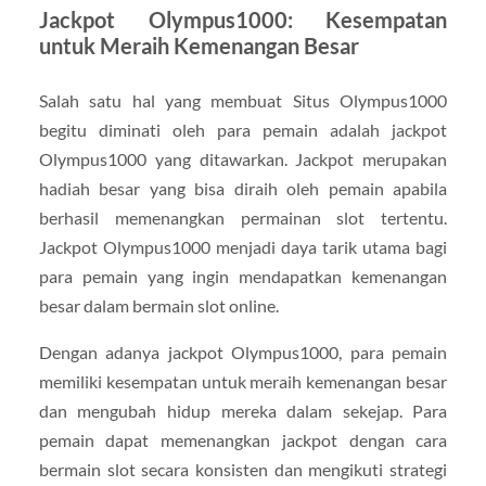
Jackpot Olympus1000: Kesempatan
untuk Meraih Kemenangan Besar
Salah satu hal yang membuat Situs Olympus1000
begitu diminati oleh para pemain adalah jackpot
Olympus1000 yang ditawarkan. Jackpot merupakan
hadiah besar yang bisa diraih oleh pemain apabila
berhasil memenangkan permainan slot tertentu.
Jackpot Olympus1000 menjadi daya tarik utama bagi
para pemain yang ingin mendapatkan kemenangan
besar dalam bermain slot online.
Dengan adanya jackpot Olympus1000, para pemain
memiliki kesempatan untuk meraih kemenangan besar
dan mengubah hidup mereka dalam sekejap. Para
pemain dapat memenangkan jackpot dengan cara
bermain slot secara konsisten dan mengikuti strategi