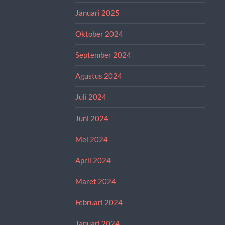
Januari 2025
Oktober 2024
September 2024
Agustus 2024
Juli 2024
Juni 2024
Mei 2024
April 2024
Maret 2024
Februari 2024
Januari 2024