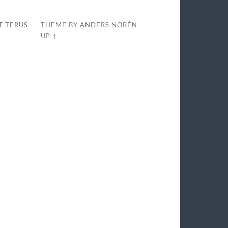
T TERUS
THEME BY
ANDERS NORÉN
—
UP ↑