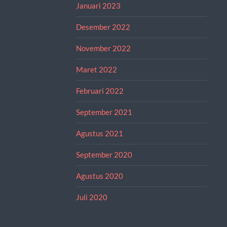
Januari 2023
Desember 2022
November 2022
Maret 2022
Februari 2022
September 2021
Agustus 2021
September 2020
Agustus 2020
Juli 2020