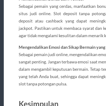
Sebagai pemain yang cerdas, manfaatkan bonu
situs judi online. Slot deposit tanpa potong
deposit atau cashback yang dapat mening
jackpot. Pastikan untuk membaca syarat dan k
agar tidak mengalami kesulitan dalam menarik
Mengendalikan Emosi dan Sikap Bermain yang 
Sebagai pemain judi online, mengendalikan emo
sangat penting. Jangan terbawa emosi saat me
dalam mengambil keputusan bermain. Tetap ten
yang telah Anda buat, sehingga dapat mening
slot tanpa potongan pulsa.
Kesimpulan