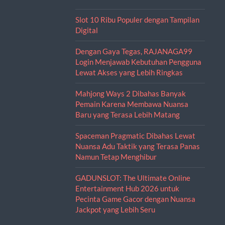
Slot 10 Ribu Populer dengan Tampilan
Digital
Dengan Gaya Tegas, RAJANAGA99
Login Menjawab Kebutuhan Pengguna
Lewat Akses yang Lebih Ringkas
Mahjong Ways 2 Dibahas Banyak
Pemain Karena Membawa Nuansa
Baru yang Terasa Lebih Matang
Spaceman Pragmatic Dibahas Lewat
Nuansa Adu Taktik yang Terasa Panas
Namun Tetap Menghibur
GADUNSLOT: The Ultimate Online
Entertainment Hub 2026 untuk
Pecinta Game Gacor dengan Nuansa
Jackpot yang Lebih Seru