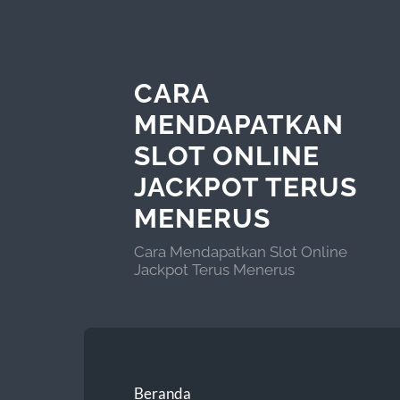
CARA
MENDAPATKAN
SLOT ONLINE
JACKPOT TERUS
MENERUS
Cara Mendapatkan Slot Online
Jackpot Terus Menerus
Beranda