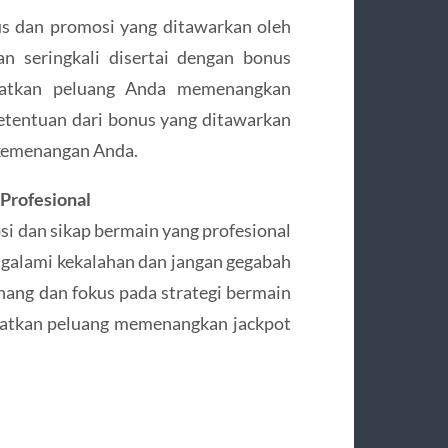
s dan promosi yang ditawarkan oleh
an seringkali disertai dengan bonus
katkan peluang Anda memenangkan
etentuan dari bonus yang ditawarkan
 kemenangan Anda.
Profesional
si dan sikap bermain yang profesional
ngalami kekalahan dan jangan gegabah
ang dan fokus pada strategi bermain
katkan peluang memenangkan jackpot