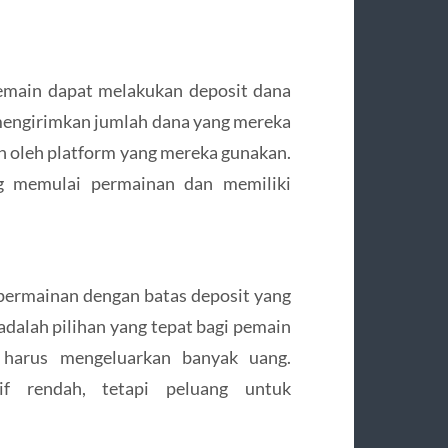
emain dapat melakukan deposit dana
mengirimkan jumlah dana yang mereka
an oleh platform yang mereka gunakan.
g memulai permainan dan memiliki
.
i permainan dengan batas deposit yang
 adalah pilihan yang tepat bagi pemain
 harus mengeluarkan banyak uang.
if rendah, tetapi peluang untuk