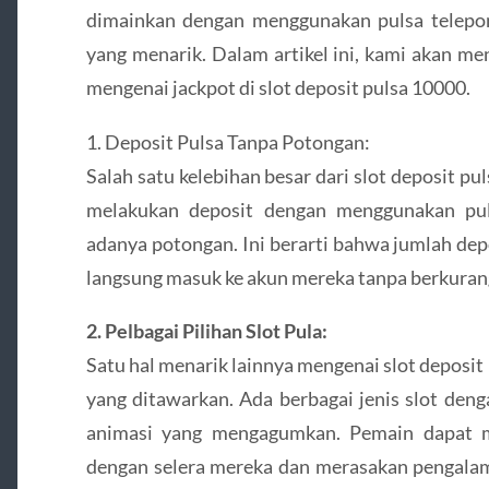
dimainkan dengan menggunakan pulsa telep
yang menarik. Dalam artikel ini, kami akan m
mengenai jackpot di slot deposit pulsa 10000.
1. Deposit Pulsa Tanpa Potongan:
Salah satu kelebihan besar dari slot deposit 
melakukan deposit dengan menggunakan pu
adanya potongan. Ini berarti bahwa jumlah dep
langsung masuk ke akun mereka tanpa berkurang
2. Pelbagai Pilihan Slot Pula:
Satu hal menarik lainnya mengenai slot deposit
yang ditawarkan. Ada berbagai jenis slot denga
animasi yang mengagumkan. Pemain dapat m
dengan selera mereka dan merasakan pengalam