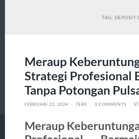
TAG:
DEPOSIT
Meraup Keberuntung
Strategi Profesional 
Tanpa Potongan Puls
FEBRUARI 22, 2024
/
TERE
/
0 COMMENTS
/
S
Meraup Keberuntungan
Profesional Berm