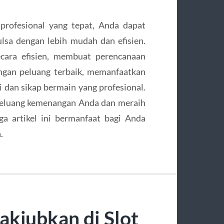
profesional yang tepat, Anda dapat
sa dengan lebih mudah dan efisien.
cara efisien, membuat perencanaan
ngan peluang terbaik, memanfaatkan
 dan sikap bermain yang profesional.
peluang kemenangan Anda dan meraih
a artikel ini bermanfaat bagi Anda
.
kjubkan di Slot