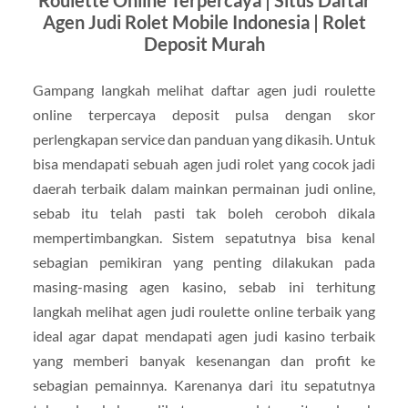
Roulette Online Terpercaya | Situs Daftar
Agen Judi Rolet Mobile Indonesia | Rolet
Deposit Murah
Gampang langkah melihat daftar agen judi roulette
online terpercaya deposit pulsa dengan skor
perlengkapan service dan panduan yang dikasih. Untuk
bisa mendapati sebuah agen judi rolet yang cocok jadi
daerah terbaik dalam mainkan permainan judi online,
sebab itu telah pasti tak boleh ceroboh dikala
mempertimbangkan. Sistem sepatutnya bisa kenal
sebagian pemikiran yang penting dilakukan pada
masing-masing agen kasino, sebab ini terhitung
langkah melihat agen judi roulette online terbaik yang
ideal agar dapat mendapati agen judi kasino terbaik
yang memberi banyak kesenangan dan profit ke
sebagian pemainnya. Karenanya dari itu sepatutnya