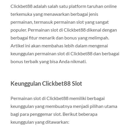
Clickbet88 adalah salah satu platform taruhan online
terkemuka yang menawarkan berbagai jenis
permainan, termasuk permainan slot yang sangat
populer. Permainan slot di Clickbet88 dikenal dengan
berbagai fitur menarik dan bonus yang melimpah.
Artikel ini akan membahas lebih dalam mengenai
keunggulan permainan slot di Clickbet88 dan berbagai
bonus terbaik yang bisa Anda nikmati.
Keunggulan Clickbet88 Slot
Permainan slot di Clickbet88 memiliki berbagai
keunggulan yang membuatnya menjadi pilihan utama
bagi para penggemar slot. Berikut beberapa
keunggulan yang ditawarkan: