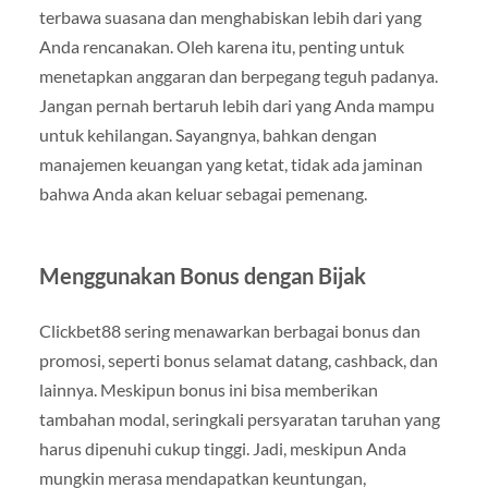
terbawa suasana dan menghabiskan lebih dari yang
Anda rencanakan. Oleh karena itu, penting untuk
menetapkan anggaran dan berpegang teguh padanya.
Jangan pernah bertaruh lebih dari yang Anda mampu
untuk kehilangan. Sayangnya, bahkan dengan
manajemen keuangan yang ketat, tidak ada jaminan
bahwa Anda akan keluar sebagai pemenang.
Menggunakan Bonus dengan Bijak
Clickbet88 sering menawarkan berbagai bonus dan
promosi, seperti bonus selamat datang, cashback, dan
lainnya. Meskipun bonus ini bisa memberikan
tambahan modal, seringkali persyaratan taruhan yang
harus dipenuhi cukup tinggi. Jadi, meskipun Anda
mungkin merasa mendapatkan keuntungan,