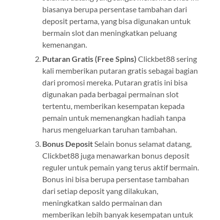
biasanya berupa persentase tambahan dari
deposit pertama, yang bisa digunakan untuk
bermain slot dan meningkatkan peluang
kemenangan.
Putaran Gratis (Free Spins)
Clickbet88 sering
kali memberikan putaran gratis sebagai bagian
dari promosi mereka. Putaran gratis ini bisa
digunakan pada berbagai permainan slot
tertentu, memberikan kesempatan kepada
pemain untuk memenangkan hadiah tanpa
harus mengeluarkan taruhan tambahan.
Bonus Deposit
Selain bonus selamat datang,
Clickbet88 juga menawarkan bonus deposit
reguler untuk pemain yang terus aktif bermain.
Bonus ini bisa berupa persentase tambahan
dari setiap deposit yang dilakukan,
meningkatkan saldo permainan dan
memberikan lebih banyak kesempatan untuk