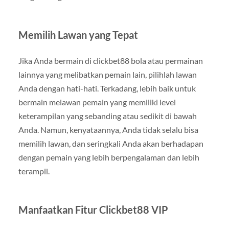
Memilih Lawan yang Tepat
Jika Anda bermain di clickbet88 bola atau permainan
lainnya yang melibatkan pemain lain, pilihlah lawan
Anda dengan hati-hati. Terkadang, lebih baik untuk
bermain melawan pemain yang memiliki level
keterampilan yang sebanding atau sedikit di bawah
Anda. Namun, kenyataannya, Anda tidak selalu bisa
memilih lawan, dan seringkali Anda akan berhadapan
dengan pemain yang lebih berpengalaman dan lebih
terampil.
Manfaatkan Fitur Clickbet88 VIP