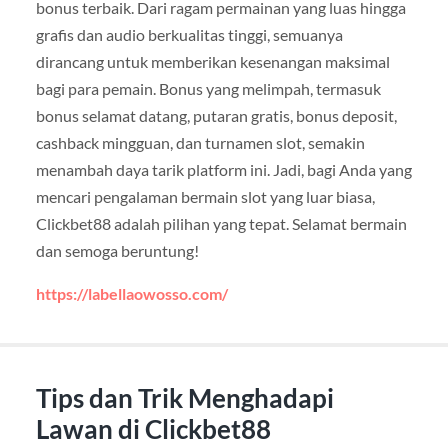
bonus terbaik. Dari ragam permainan yang luas hingga
grafis dan audio berkualitas tinggi, semuanya
dirancang untuk memberikan kesenangan maksimal
bagi para pemain. Bonus yang melimpah, termasuk
bonus selamat datang, putaran gratis, bonus deposit,
cashback mingguan, dan turnamen slot, semakin
menambah daya tarik platform ini. Jadi, bagi Anda yang
mencari pengalaman bermain slot yang luar biasa,
Clickbet88 adalah pilihan yang tepat. Selamat bermain
dan semoga beruntung!
https://labellaowosso.com/
Tips dan Trik Menghadapi
Lawan di Clickbet88