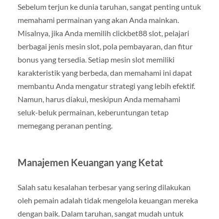
Sebelum terjun ke dunia taruhan, sangat penting untuk
memahami permainan yang akan Anda mainkan.
Misalnya, jika Anda memilih clickbet88 slot, pelajari
berbagai jenis mesin slot, pola pembayaran, dan fitur
bonus yang tersedia. Setiap mesin slot memiliki
karakteristik yang berbeda, dan memahami ini dapat
membantu Anda mengatur strategi yang lebih efektif.
Namun, harus diakui, meskipun Anda memahami
seluk-beluk permainan, keberuntungan tetap
memegang peranan penting.
Manajemen Keuangan yang Ketat
Salah satu kesalahan terbesar yang sering dilakukan
oleh pemain adalah tidak mengelola keuangan mereka
dengan baik. Dalam taruhan, sangat mudah untuk