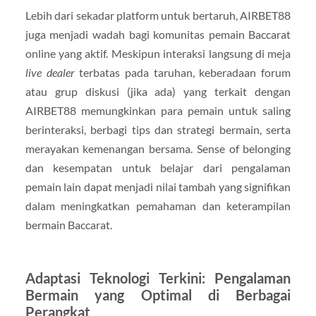
Lebih dari sekadar platform untuk bertaruh, AIRBET88
juga menjadi wadah bagi komunitas pemain Baccarat
online yang aktif. Meskipun interaksi langsung di meja
live dealer
terbatas pada taruhan, keberadaan forum
atau grup diskusi (jika ada) yang terkait dengan
AIRBET88 memungkinkan para pemain untuk saling
berinteraksi, berbagi tips dan strategi bermain, serta
merayakan kemenangan bersama. Sense of belonging
dan kesempatan untuk belajar dari pengalaman
pemain lain dapat menjadi nilai tambah yang signifikan
dalam meningkatkan pemahaman dan keterampilan
bermain Baccarat.
Adaptasi Teknologi Terkini: Pengalaman
Bermain yang Optimal di Berbagai
Perangkat