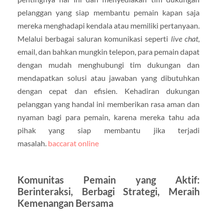
pelanggan yang siap membantu pemain kapan saja
mereka menghadapi kendala atau memiliki pertanyaan.
Melalui berbagai saluran komunikasi seperti
live chat
,
email, dan bahkan mungkin telepon, para pemain dapat
dengan mudah menghubungi tim dukungan dan
mendapatkan solusi atau jawaban yang dibutuhkan
dengan cepat dan efisien. Kehadiran dukungan
pelanggan yang handal ini memberikan rasa aman dan
nyaman bagi para pemain, karena mereka tahu ada
pihak yang siap membantu jika terjadi
masalah.
baccarat online
Komunitas Pemain yang Aktif:
Berinteraksi, Berbagi Strategi, Meraih
Kemenangan Bersama